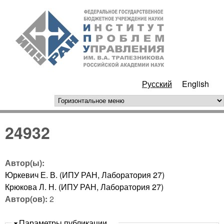
Перейти к основному
ИПУ
содержанию
РАН
Русский
English
горизонтальное меню
24932
Автор(ы):
Юркевич Е. В. (ИПУ РАН, Лаборатория 27)
Крюкова Л. Н. (ИПУ РАН, Лаборатория 27)
Автор(ов):
2
Скрыть
Параметры публикации