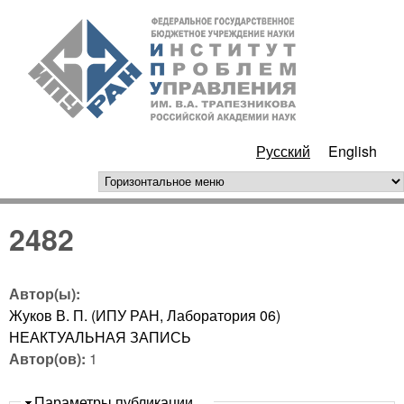
Перейти к основному
ИПУ
содержанию
РАН
Русский
English
горизонтальное меню
2482
Автор(ы):
Жуков В. П. (ИПУ РАН, Лаборатория 06)
НЕАКТУАЛЬНАЯ ЗАПИСЬ
Автор(ов):
1
Скрыть
Параметры публикации