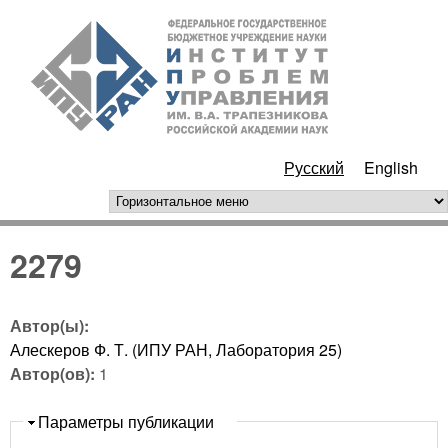
Перейти к основному
ИПУ
содержанию
РАН
Русский
English
горизонтальное меню
2279
Автор(ы):
Алескеров Ф. Т. (ИПУ РАН, Лаборатория 25)
Автор(ов):
1
Скрыть
Параметры публикации