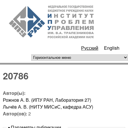
Перейти к основному
ИПУ
содержанию
РАН
Русский
English
горизонтальное меню
20786
Автор(ы):
Рожнов А. В. (ИПУ РАН, Лаборатория 27)
Лычёв А. В. (НИТУ МИСиС, кафедра АСУ)
Автор(ов):
2
Скрыть
Параметры публикации