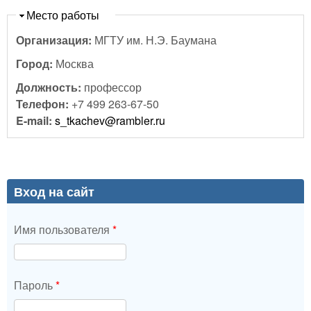
Скрыть
Место работы
Организация:
МГТУ им. Н.Э. Баумана
Город:
Москва
Должность:
профессор
Телефон:
+7 499 263-67-50
E-mail:
s_tkachev@rambler.ru
Вход на сайт
Имя пользователя
*
Пароль
*