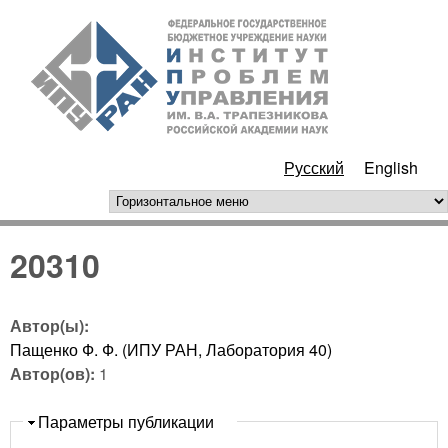
Перейти к основному
ИПУ
содержанию
РАН
Русский
English
горизонтальное меню
20310
Автор(ы):
Пащенко Ф. Ф. (ИПУ РАН, Лаборатория 40)
Автор(ов):
1
Скрыть
Параметры публикации