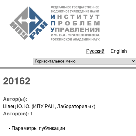
Перейти к основному
ИПУ
содержанию
РАН
Русский
English
горизонтальное меню
20162
Автор(ы):
Швец Ю. Ю. (ИПУ РАН, Лаборатория 67)
Автор(ов):
1
Скрыть
Параметры публикации