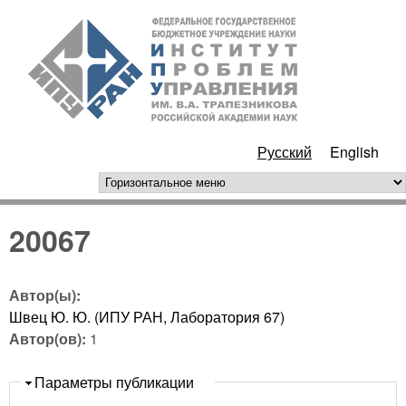
Перейти к основному
ИПУ
содержанию
РАН
Русский
English
горизонтальное меню
20067
Автор(ы):
Швец Ю. Ю. (ИПУ РАН, Лаборатория 67)
Автор(ов):
1
Скрыть
Параметры публикации