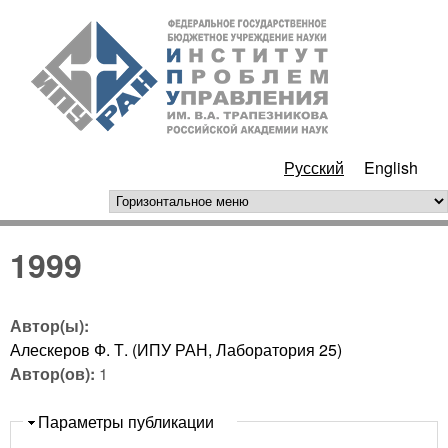
Перейти к основному
ИПУ
содержанию
РАН
Русский
English
горизонтальное меню
1999
Автор(ы):
Алескеров Ф. Т. (ИПУ РАН, Лаборатория 25)
Автор(ов):
1
Скрыть
Параметры публикации