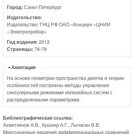
Город:
Санкт-Петербург
Издательство:
Издательство: ГНЦ РФ ОАО «Концерн «ЦНИИ
«Электроприбор»
Год издания:
2012
Страницы:
76-79
Скрыть
Аннотация
На основе геометрии пространства джетов и теории
особенностей построены методы управления
сингулярными режимами нелинейных систем с
распределенными параметрами.
Библиографическая ссылка:
Ахметзянов А.В., Кушнер А.Г., Лычагин В.В.
Многозначные решения дифференциальных уравнений