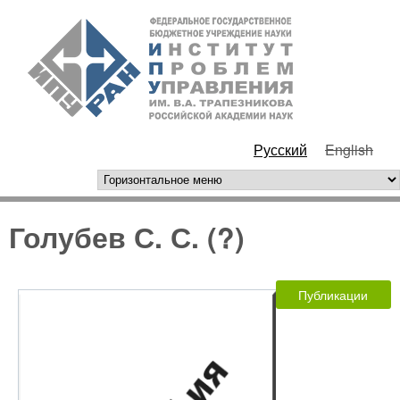
Перейти к основному
ИПУ
содержанию
РАН
Русский
English
горизонтальное меню
Голубев С. С. (?)
Публикации