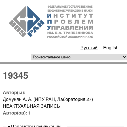
Перейти к основному
ИПУ
содержанию
РАН
Русский
English
горизонтальное меню
19345
Автор(ы):
Домунян А. А. (ИПУ РАН, Лаборатория 27)
НЕАКТУАЛЬНАЯ ЗАПИСЬ
Автор(ов):
1
Скрыть
Параметры публикации