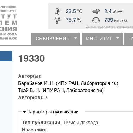
Перейти к основному
23.5
2.4
°C
м/с
содержанию
75.7
739
%
мм рт.ст.
Данные предоставлены
energy.ipu.ru
ОБЪЯВЛЕНИЯ
ИНСТИТУТ
П
горизонтальное меню
19330
Автор(ы):
Барабанов И. Н. (ИПУ РАН, Лаборатория 16)
Тхай В. Н. (ИПУ РАН, Лаборатория 16)
Автор(ов):
2
Скрыть
Параметры публикации
Тип публикации:
Тезисы доклада
Название: