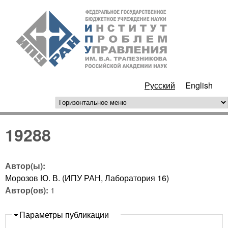
Перейти к основному
ИПУ
содержанию
РАН
Русский
English
горизонтальное меню
19288
Автор(ы):
Морозов Ю. В. (ИПУ РАН, Лаборатория 16)
Автор(ов):
1
Скрыть
Параметры публикации