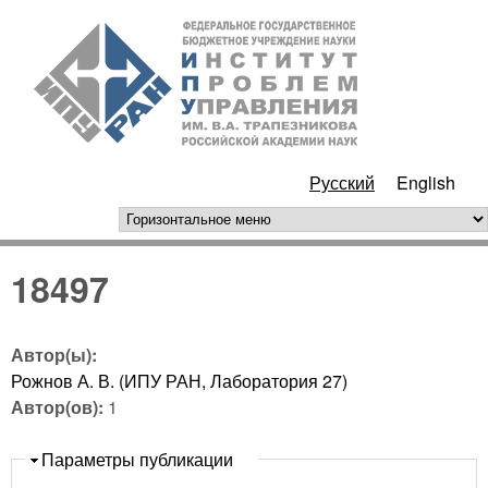
Перейти к основному
ИПУ
содержанию
РАН
Русский
English
горизонтальное меню
18497
Автор(ы):
Рожнов А. В. (ИПУ РАН, Лаборатория 27)
Автор(ов):
1
Скрыть
Параметры публикации