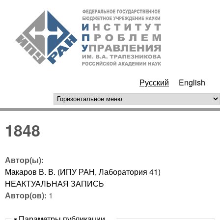
Перейти к основному
ИПУ
содержанию
РАН
Русский
English
горизонтальное меню
1848
Автор(ы):
Макаров В. В. (ИПУ РАН, Лаборатория 41)
НЕАКТУАЛЬНАЯ ЗАПИСЬ
Автор(ов):
1
Скрыть
Параметры публикации