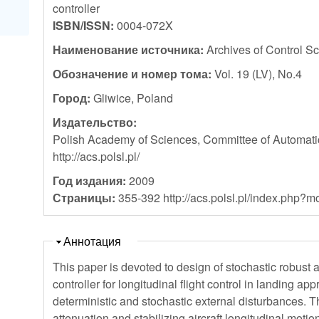
controller
ISBN/ISSN:
0004-072X
Наименование источника:
Archives of Control S
Обозначение и номер тома:
Vol. 19 (LV), No.4
Город:
Gliwice, Poland
Издательство:
Polish Academy of Sciences, Committee of Automatic
http://acs.polsl.pl/
Год издания:
2009
Страницы:
355-392 http://acs.polsl.pl/index.ph
Скрыть
Аннотация
This paper is devoted to design of stochastic robust
controller for longitudinal flight control in landing a
deterministic and stochastic external disturbances. T
attenuation and stabilizing aircraft longitudinal moti