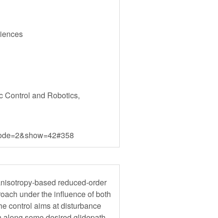
ciences
 Control and Robotics,
p?mode=2&show=42#358
 anisotropy-based reduced-order
pproach under the influence of both
he control aims at disturbance
on along some desired glidepath.