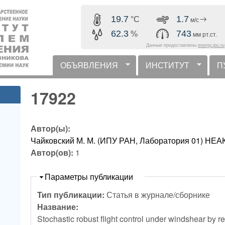
Перейти к основному
19.7
1.7
°C
м/с
содержанию
62.3
743
%
мм рт.ст.
Данные предоставлены
energy.ipu.ru
ОБЪЯВЛЕНИЯ
ИНСТИТУТ
П
горизонтальное меню
17922
Автор(ы):
Чайковский М. М. (ИПУ РАН, Лаборатория 01) 
Автор(ов):
1
Скрыть
Параметры публикации
Тип публикации:
Статья в журнале/сборнике
Название:
Stochastic robust flight control under windshear by r