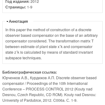
Год издания:
2012
Страницы:
1-9
Скрыть
Аннотация
In this paper the method of construction of a discrete
observer based compensator on the base of an arbitrary
compensator considered. The transformation matrix T
between estimate of plant state xˆk and compensator
state zˆk is calculated by means of standard invariant
subspace techniques.
Библиографическая ссылка:
Юрченков А.В., Курдюков А.П. Discrete observer based
compensator / Proceedings of the 10th International
Conference – PROCESS CONTROL 2012 (Kouty nad
Desnou, Czech Republic, CD ROM). Kouty nad Desnou:
University of Pardubice, 2012. C006a. С. 1-9.