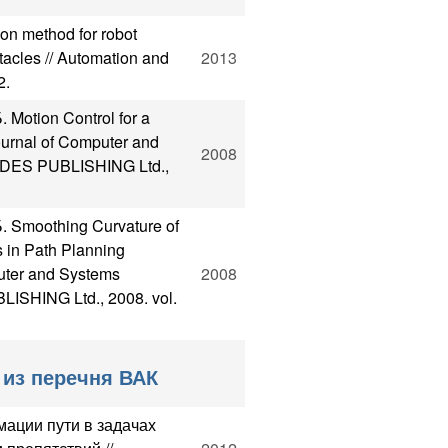
on method for robot
tacles // Automation and
2013
2.
 Motion Control for a
ournal of Computer and
2008
IADES PUBLISHING Ltd.,
. Smoothing Curvature of
 in Path Planning
uter and Systems
2008
LISHING Ltd., 2008. vol.
 из перечня ВАК
мации пути в задачах