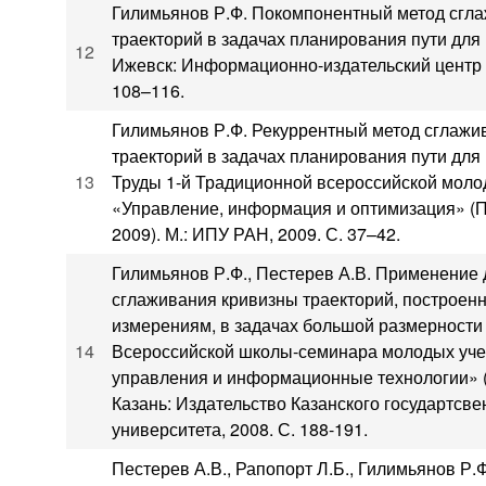
Гилимьянов Р.Ф. Покомпонентный метод сгл
траекторий в задачах планирования пути для 
12
Ижевск: Информационно-издательский центр 
108–116.
Гилимьянов Р.Ф. Рекуррентный метод сглажи
траекторий в задачах планирования пути для 
13
Труды 1-й Традиционной всероссийской мол
«Управление, информация и оптимизация» (П
2009). М.: ИПУ РАН, 2009. С. 37–42.
Гилимьянов Р.Ф., Пестерев А.В. Применение
сглаживания кривизны траекторий, построе
измерениям, в задачах большой размерности 
14
Всероссийской школы-семинара молодых уч
управления и информационные технологии» (
Казань: Издательство Казанского государтсве
университета, 2008. С. 188-191.
Пестерев А.В., Рапопорт Л.Б., Гилимьянов Р.Ф