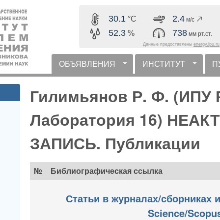
Перейти к основному
30.1
2.4
°C
м/с
содержанию
52.3
738
%
мм рт.ст.
Данные предоставлены
energy.ipu.ru
ОБЪЯВЛЕНИЯ
ИНСТИТУТ
П
горизонтальное меню
Гилимьянов Р. Ф. (ИПУ 
Лаборатория 16) НЕА
ЗАПИСЬ. Публикации
№
Библиографическая ссылка
Статьи в журналах/сборниках и
Science/Scopu