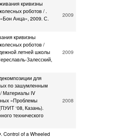
аживания кривизны
колесных роботов / .
2009
«Бон Анца», 2009. С.
вания кривизны
колесных роботов /
одежной летней школы
2009
ереславль-Залесский,
 декомпозиции для
нных по зашумленным
/ Материалы IV
еных «Проблемы
2008
ПУИТ ‘08, Казань).
нного технического
. Control of a Wheeled