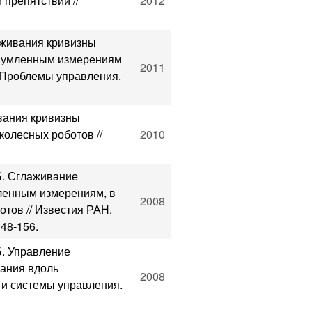
препятствий //
2012
аживания кривизны
ашумленным измерениям
2011
/ Проблемы управления.
вания кривизны
колесных роботов //
2010
Б. Сглаживание
ленным измерениям, в
2008
отов // Известия РАН.
148-156.
Б. Управление
вания вдоль
2008
 и системы управления.