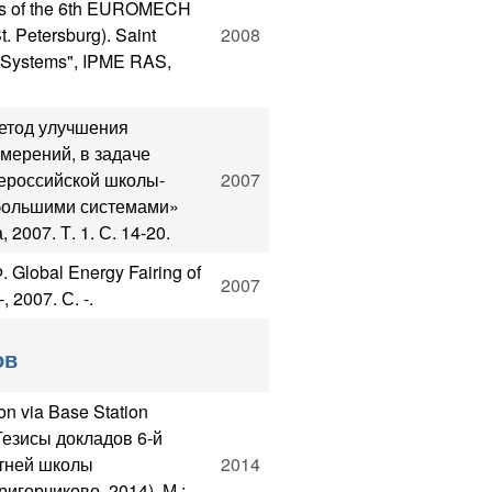
ngs of the 6th EUROMECH
 Petersburg). Saint
2008
x Systems", IPME RAS,
метод улучшения
мерений, в задаче
сероссийской школы-
2007
большими системами»
2007. Т. 1. С. 14-20.
 Global Energy Fairing of
2007
, 2007. С. -.
ов
n via Base Station
 Тезисы докладов 6-й
тней школы
2014
игорчиково, 2014). М.: