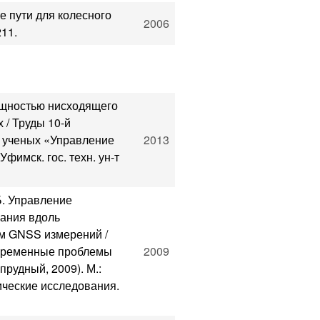
е пути для колесного
2006
211.
ощностью нисходящего
 / Труды 10-й
 ученых «Управление
2013
фимск. гос. техн. ун-т
Б. Управление
вания вдоль
ым GNSS измерений /
временные проблемы
2009
рудный, 2009). М.:
мические исследования.