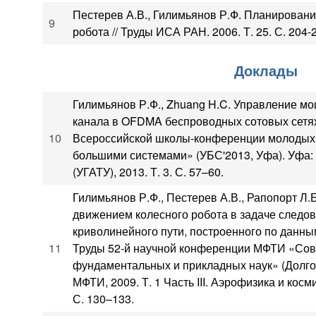
Пестерев А.В., Гилимьянов Р.Ф. Планировани
9
робота // Труды ИСА РАН. 2006. Т. 25. С. 204-
Доклады
Гилимьянов Р.Ф., Zhuang H.C. Управление м
канала в OFDMA беспроводных сотовых сетях
10
Всероссийской школы-конференции молодых
большими системами» (УБС'2013, Уфа). Уфа: У
(УГАТУ), 2013. Т. 3. С. 57–60.
Гилимьянов Р.Ф., Пестерев А.В., Рапопорт Л.
движением колесного робота в задаче следо
криволинейного пути, построенного по данн
11
Труды 52-й научной конференции МФТИ «Со
фундаментальных и прикладных наук» (Долгоп
МФТИ, 2009. Т. 1 Часть III. Аэрофизика и кос
С. 130–133.