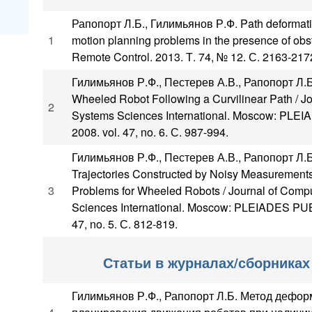
Рапопорт Л.Б., Гилимьянов Р.Ф. Path deformati
1
motion planning problems in the presence of obs
Remote Control. 2013. Т. 74, № 12. С. 2163-217
Гилимьянов Р.Ф., Пестерев А.В., Рапопорт Л.Б.
Wheeled Robot Following a Curvilinear Path / J
2
Systems Sciences International. Moscow: PLE
2008. vol. 47, no. 6. С. 987-994.
Гилимьянов Р.Ф., Пестерев А.В., Рапопорт Л.Б
Trajectories Constructed by Noisy Measurements
3
Problems for Wheeled Robots / Journal of Comp
Sciences International. Moscow: PLEIADES PUB
47, no. 5. С. 812-819.
Статьи в журналах/сборниках
Гилимьянов Р.Ф., Рапопорт Л.Б. Метод дефор