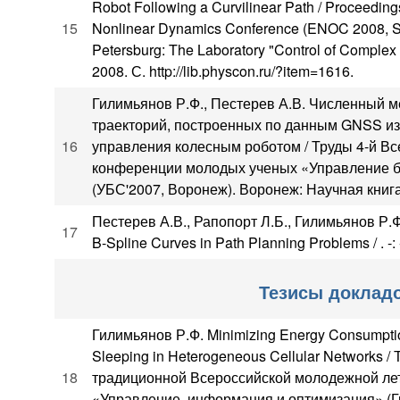
Robot Following a Curvilinear Path / Proceedi
15
Nonlinear Dynamics Conference (ENOC 2008, St.
Petersburg: The Laboratory "Control of Comple
2008. С. http://lib.physcon.ru/?item=1616.
Гилимьянов Р.Ф., Пестерев А.В. Численный 
траекторий, построенных по данным GNSS из
16
управления колесным роботом / Труды 4-й В
конференции молодых ученых «Управление 
(УБС'2007, Воронеж). Воронеж: Научная книга, 
Пестерев А.В., Рапопорт Л.Б., Гилимьянов Р.Ф.
17
B-Spline Curves in Path Planning Problems / . -: -
Тезисы доклад
Гилимьянов Р.Ф. Minimizing Energy Consumptio
Sleeping in Heterogeneous Cellular Networks /
18
традиционной Всероссийской молодежной ле
«Управление, информация и оптимизация» (Гр