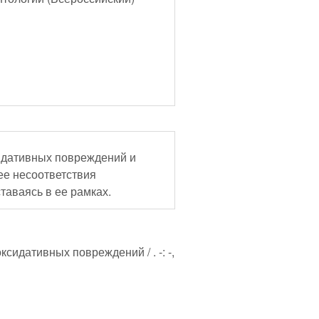
идативных повреждений и
ее несоответствия
аваясь в ее рамках.
сидативных повреждений / . -: -,