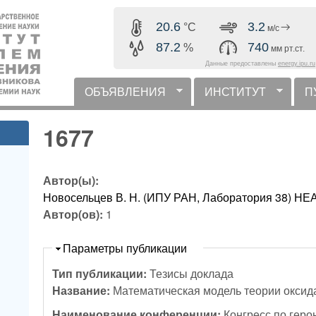
Перейти к основному
20.6
3.2
°C
м/с
содержанию
87.2
740
%
мм рт.ст.
Данные предоставлены
energy.ipu.ru
ОБЪЯВЛЕНИЯ
ИНСТИТУТ
П
горизонтальное меню
1677
Автор(ы):
Новосельцев В. Н. (ИПУ РАН, Лаборатория 38)
Автор(ов):
1
Скрыть
Параметры публикации
Тип публикации:
Тезисы доклада
Название:
Математическая модель теории окси
Наименование конференции:
Конгресс по геро