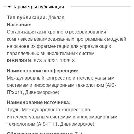
Скрыть
Параметры публикации
Тип публикации:
Доклад
Название:
Организация асинхронного резервирования
комплексов взаимосвязанных программных модулей
на основе их фрагментации для управляющих
параллельных вычислительных систем
ISBN/ISSN:
978-5-9221-1329-8
Наименование конференции:
Mеждународный конгресс по интеллектуальным
системам и информационным технологиям (AIS-
IT'2011, Дивноморское)
Наименование источника:
Труды Международного конгресса по
интеллектуальным системам и информационным
технологиям (AIS-IT'11, Дивноморское)
Обозначение и номер тома:
Т. 1