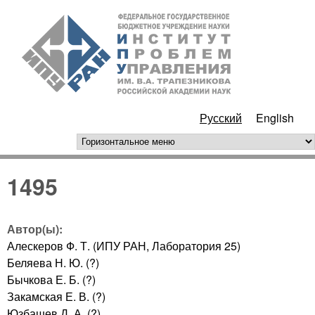
Перейти к основному
ИПУ
содержанию
РАН
Русский
English
горизонтальное меню
1495
Автор(ы):
Алескеров Ф. Т. (ИПУ РАН, Лаборатория 25)
Беляева Н. Ю. (?)
Бычкова Е. Б. (?)
Закамская Е. В. (?)
Юзбашев Д. А. (?)