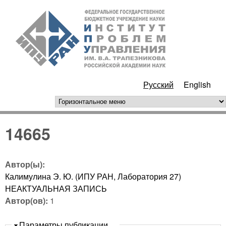
Перейти к основному
ИПУ
содержанию
РАН
Русский
English
горизонтальное меню
14665
Автор(ы):
Калимулина Э. Ю. (ИПУ РАН, Лаборатория 27)
НЕАКТУАЛЬНАЯ ЗАПИСЬ
Автор(ов):
1
Скрыть
Параметры публикации