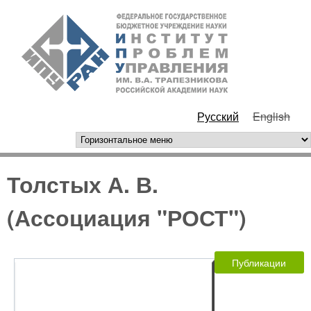
Перейти к основному
ИПУ
содержанию
РАН
Русский
English
горизонтальное меню
Толстых А. В.
(Ассоциация "РОСТ")
Публикации