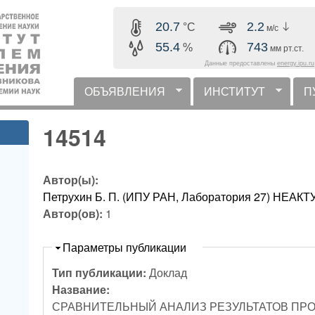
Перейти к основному
20.7
2.2
°C
м/с
содержанию
55.4
743
%
мм рт.ст.
Данные предоставлены
energy.ipu.ru
ОБЪЯВЛЕНИЯ
ИНСТИТУТ
П
горизонтальное меню
14514
Автор(ы):
Петрухин Б. П. (ИПУ РАН, Лаборатория 27) НЕ
Автор(ов):
1
Скрыть
Параметры публикации
Тип публикации:
Доклад
Название:
СРАВНИТЕЛЬНЫЙ АНАЛИЗ РЕЗУЛЬТАТОВ ПР