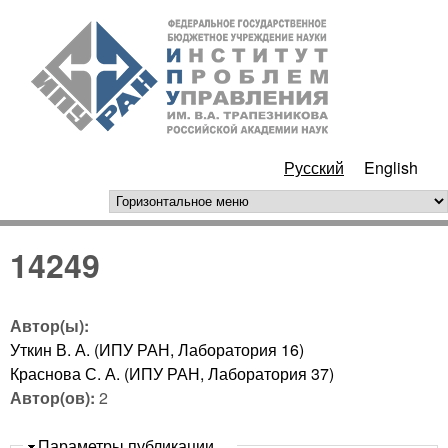
Перейти к основному
ИПУ
содержанию
РАН
Русский
English
горизонтальное меню
14249
Автор(ы):
Уткин В. А. (ИПУ РАН, Лаборатория 16)
Краснова С. А. (ИПУ РАН, Лаборатория 37)
Автор(ов):
2
Скрыть
Параметры публикации