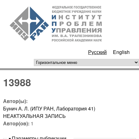
Перейти к основному
ИПУ
содержанию
РАН
Русский
English
горизонтальное меню
13988
Автор(ы):
Бунич А. Л. (ИПУ РАН, Лаборатория 41)
НЕАКТУАЛЬНАЯ ЗАПИСЬ
Автор(ов):
1
Скрыть
Параметры публикации