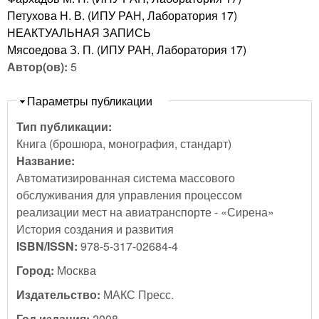
Петухова Н. В. (ИПУ РАН, Лаборатория 17)
НЕАКТУАЛЬНАЯ ЗАПИСЬ
Мясоедова З. П. (ИПУ РАН, Лаборатория 17)
Автор(ов):
5
Скрыть
Параметры публикации
Тип публикации:
Книга (брошюра, монография, стандарт)
Название:
Автоматизированная система массового
обслуживания для управления процессом
реализации мест на авиатранспорте - «Сирена»
История создания и развития
ISBN/ISSN:
978-5-317-02684-4
Город:
Москва
Издательство:
МАКС Пресс.
Год издания:
2008