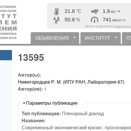
Перейти к основному
21.8
1.8
°C
м/с
содержанию
50.8
741
%
мм рт.ст.
Данные предоставлены
energy.ipu.ru
ОБЪЯВЛЕНИЯ
ИНСТИТУТ
П
горизонтальное меню
13595
Автор(ы):
Нижегородцев Р. М. (ИПУ РАН, Лаборатория 67)
Автор(ов):
1
Скрыть
Параметры публикации
Тип публикации:
Пленарный доклад
Название:
Современный экономический кризис: прогнозиро