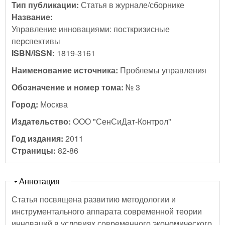
Тип публикации:
Статья в журнале/сборнике
Название:
Управление инновациями: посткризисные
перспективы
ISBN/ISSN:
1819-3161
Наименование источника:
Проблемы управления
Обозначение и номер тома:
№ 3
Город:
Москва
Издательство:
ООО "СенСиДат-Контрол"
Год издания:
2011
Страницы:
82-86
Скрыть
Аннотация
Статья посвящена развитию методологии и
инструментального аппарата современной теории
инноваций в условиях современного экономического