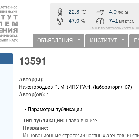
Перейти к основному
22.8
4.0
°C
м/с
содержанию
47.0
741
%
мм рт.ст.
Данные предоставлены
energy.ipu.ru
ОБЪЯВЛЕНИЯ
ИНСТИТУТ
П
горизонтальное меню
13591
Автор(ы):
Нижегородцев Р. М. (ИПУ РАН, Лаборатория 67)
Автор(ов):
1
Скрыть
Параметры публикации
Тип публикации:
Глава в книге
Название:
Инновационные стратегии частных агентов: инс