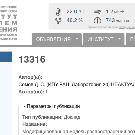
Перейти к основному
22.0
1.2
°C
м/с
содержанию
48.2
743
%
мм рт.ст.
Данные предоставлены
energy.ipu.ru
ОБЪЯВЛЕНИЯ
ИНСТИТУТ
П
горизонтальное меню
13316
Автор(ы):
Сомов Д. С. (ИПУ РАН, Лаборатория 20) НЕАКТ
Автор(ов):
1
Скрыть
Параметры публикации
Тип публикации:
Доклад
Название:
Модифицированная модель распространения воз