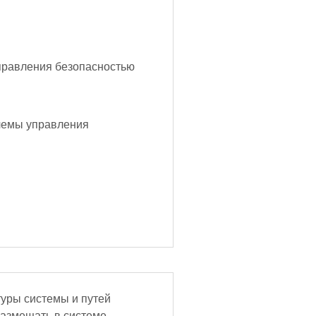
равления безопасностью
лемы управления
туры системы и путей
азмещать в системе