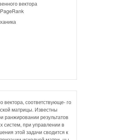
венного вектора
е PageRank
еханика
о вектора, соответствующе- го
ской матрицы. Известны
и ранжировании результатов
х систем, при управлении в
шения этой задачи сводится к
яризации исходной матри- цы.