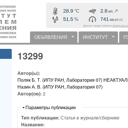
Перейти к основному
28.9
2.8
°C
м/с
содержанию
51.5
741
%
мм рт.ст.
Данные предоставлены
energy.ipu.ru
ОБЪЯВЛЕНИЯ
ИНСТИТУТ
П
горизонтальное меню
13299
Автор(ы):
Поляк Б. Т. (ИПУ РАН, Лаборатория 07) НЕАКТ
Назин А. В. (ИПУ РАН, Лаборатория 07)
Автор(ов):
2
Скрыть
Параметры публикации
Тип публикации:
Статья в журнале/сборнике
Название: