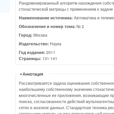
Рандомизированный алгоритм нахождения собст
стохастической матрицы с применением к задач
Наименование источника:
Автоматика и телем
Обозначение и номер тома:
№ 2
Город:
Москва
Издательство:
Наука
Год издания:
2011
Страницы:
131-141
Скрыть
Аннотация
Рассматривается задача оценивания собственног
наибольшему собственному значению стохастиче
многочисленные ее приложения, возникающие пр
поиска, согласованности действий мультиагентны
сетях и анализе данных. Стандартная техника ре
степенному методу, но при дополнительной регул