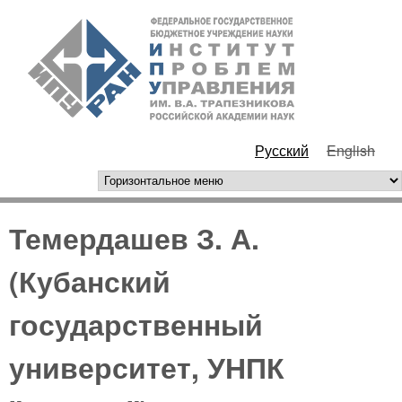
Перейти к основному
ИПУ
содержанию
РАН
Русский
English
горизонтальное меню
Темердашев З. А.
(Кубанский
государственный
университет, УНПК