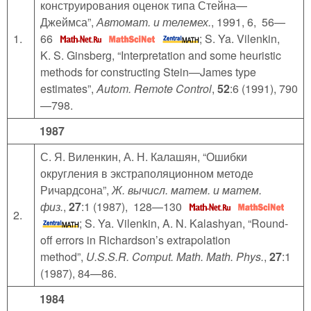
конструирования оценок типа Стейна—
Джеймса”,
Автомат. и телемех.
, 1991, 6, 56—
1.
66
; S. Ya. Vilenkin,
K. S. Ginsberg, “Interpretation and some heuristic
methods for constructing Stein—James type
estimates”,
Autom. Remote Control
,
52
:6 (1991), 790
—798.
1987
С. Я. Виленкин, А. Н. Калашян, “Ошибки
округления в экстраполяционном методе
Ричардсона”,
Ж. вычисл. матем. и матем.
физ.
,
27
:1 (1987), 128—130
2.
; S. Ya. Vilenkin, A. N. Kalashyan, “Round-
off errors in Richardson’s extrapolation
method”,
U.S.S.R. Comput. Math. Math. Phys.
,
27
:1
(1987), 84—86.
1984