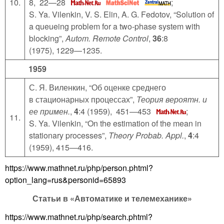
10.
8, 22—28
;
S. Ya. Vilenkin, V. S. Elin, A. G. Fedotov, “Solution of
a queueing problem for a two-phase system with
blocking”,
Autom. Remote Control
,
36
:8
(1975), 1229—1235.
1959
С. Я. Виленкин, “Об оценке среднего
в стационарных процессах”,
Теория вероятн. и
ее примен.
,
4
:4 (1959), 451—453
;
11.
S. Ya. Vilenkin, “On the estimation of the mean in
stationary processes”,
Theory Probab. Appl.
,
4
:4
(1959), 415—416.
https://www.mathnet.ru/php/person.phtml?
option_lang=rus&personid=65893
Статьи в «Автоматике и телемеханике»
https://www.mathnet.ru/php/search.phtml?