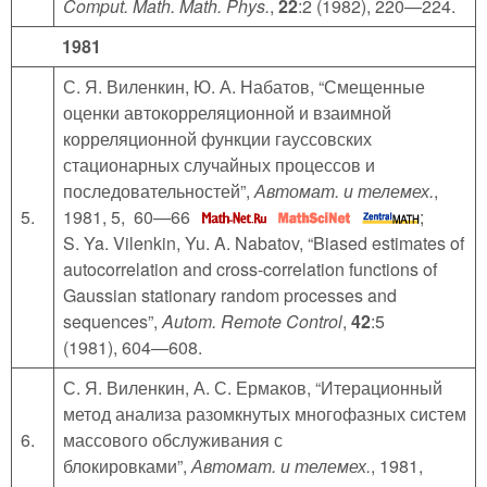
Comput. Math. Math. Phys.
,
22
:2 (1982), 220—224.
1981
С. Я. Виленкин, Ю. А. Набатов, “Смещенные
оценки автокорреляционной и взаимной
корреляционной функции гауссовских
стационарных случайных процессов и
последовательностей”,
Автомат. и телемех.
,
5.
1981, 5, 60—66
;
S. Ya. Vilenkin, Yu. A. Nabatov, “Biased estimates of
autocorrelation and cross-correlation functions of
Gaussian stationary random processes and
sequences”,
Autom. Remote Control
,
42
:5
(1981), 604—608.
С. Я. Виленкин, А. С. Ермаков, “Итерационный
метод анализа разомкнутых многофазных систем
6.
массового обслуживания с
блокировками”,
Автомат. и телемех.
, 1981,