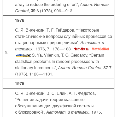
array to reduce the ordering effort”,
Autom. Remote
Control
,
39
:6 (1978), 906—913.
1976
С. Я. Виленкин, Т. Г. Гейдаров, “Некоторые
статистические вопросы случайных процессов со
стационарными приращениями”,
Автомат. и
телемех.
, 1976, 7, 178—183
9.
; S. Ya. Vilenkin, T. G. Geidarov, “Certain
statistical problems in random processes with
stationary increments”,
Autom. Remote Control
,
37
:7
(1976), 1126—1131.
1975
С. Я. Виленкин, В. С. Елин, А. Г. Федотов,
“Решение задачи теории массового
обслуживания для двухфазной системы
с блокировкой”,
Автомат. и телемех.
, 1975,