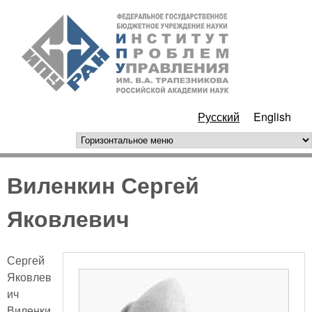
Перейти к основному
ИПУ
содержанию
РАН
Русский
English
горизонтальное меню
Виленкин Сергей
Яковлевич
Сергей
Яковлев
ич
Виленки