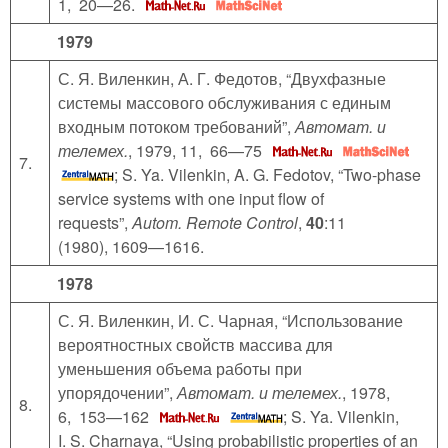
1, 20—26.
1979
С. Я. Виленкин, А. Г. Федотов, “Двухфазные
системы массового обслуживания с единым
входным потоком требований”,
Автомат. и
телемех.
, 1979, 11, 66—75
7.
; S. Ya. Vilenkin, A. G. Fedotov, “Two-phase
service systems with one input flow of
requests”,
Autom. Remote Control
,
40
:11
(1980), 1609—1616.
1978
С. Я. Виленкин, И. С. Чарная, “Использование
вероятностных свойств массива для
уменьшения объема работы при
упорядочении”,
Автомат. и телемех.
, 1978,
8.
6, 153—162
; S. Ya. Vilenkin,
I. S. Charnaya, “Using probabilistic properties of an