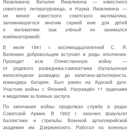
Яковлевича: Виталия Яковлевича — известного
советского литературоведа, и Наума Яковлевича —
не менее известного советского математика,
запомнившегося многим серией книг для детей
о математике (как учёный он занимался
комбинаторикой).
В июле 1941 г. восемнадцатилетний С. Я.
Виленкин добровольцем вступает в ряды ополчения.
Проходит всю Отечественную войну —
от рядового разведчика-самокатчика (батальонная
велосипедная разведка) до капитана-артиллериста,
командира батареи. Был ранен на Курской дуге.
Участник войны с Японией. Награждён 11 орденами
и медалями за боевые заслуги.
По окончания войны продолжал службу в рядах
Советской Армии. В 1952 г. окончил факультет
баллистики и стрельбы Военной артиллерийской
академии им. Дзержинского. Работал на военных