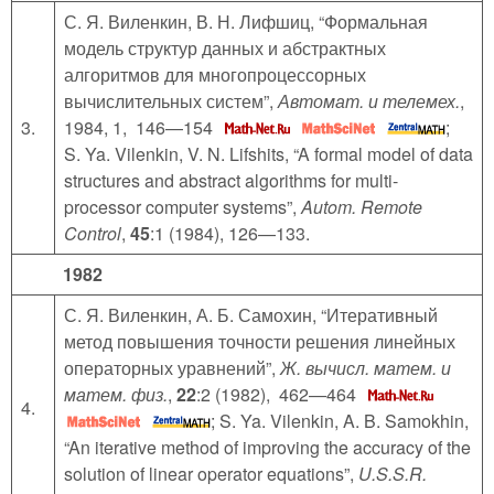
С. Я. Виленкин, В. Н. Лифшиц, “Формальная
модель структур данных и абстрактных
алгоритмов для многопроцессорных
вычислительных систем”,
Автомат. и телемех.
,
3.
1984, 1, 146—154
;
S. Ya. Vilenkin, V. N. Lifshits, “A formal model of data
structures and abstract algorithms for multi-
processor computer systems”,
Autom. Remote
Control
,
45
:1 (1984), 126—133.
1982
С. Я. Виленкин, А. Б. Самохин, “Итеративный
метод повышения точности решения линейных
операторных уравнений”,
Ж. вычисл. матем. и
матем. физ.
,
22
:2 (1982), 462—464
4.
; S. Ya. Vilenkin, A. B. Samokhin,
“An iterative method of improving the accuracy of the
solution of linear operator equations”,
U.S.S.R.