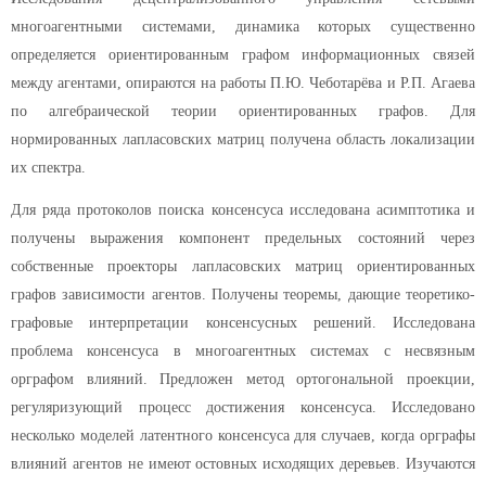
многоагентными системами, динамика которых существенно
определяется ориентированным графом информационных связей
между агентами, опираются на работы П.Ю. Чеботарёва и Р.П. Агаева
по алгебраической теории ориентированных графов. Для
нормированных лапласовских матриц получена область локализации
их спектра.
Для ряда протоколов поиска консенсуса исследована асимптотика и
получены выражения компонент предельных состояний через
собственные проекторы лапласовских матриц ориентированных
графов зависимости агентов. Получены теоремы, дающие теоретико-
графовые интерпретации консенсусных решений. Исследована
проблема консенсуса в многоагентных системах с несвязным
орграфом влияний. Предложен метод ортогональной проекции,
регуляризующий процесс достижения консенсуса. Исследовано
несколько моделей латентного консенсуса для случаев, когда орграфы
влияний агентов не имеют остовных исходящих деревьев. Изучаются