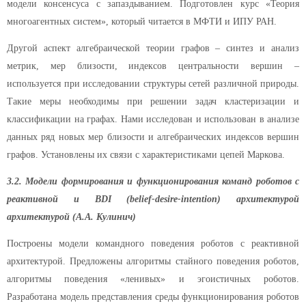
модели консенсуса с запаздыванием. Подготовлен курс «Теория
многоагентных систем», который читается в МФТИ и ИПУ РАН.
Другой аспект алгебраической теории графов – синтез и анализ
метрик, мер близости, индексов центральности вершин –
используется при исследовании структуры сетей различной природы.
Такие меры необходимы при решении задач кластеризации и
классификации на графах. Нами исследован и использован в анализе
данных ряд новых мер близости и алгебраических индексов вершин
графов. Установлены их связи с характеристиками цепей Маркова.
3.2. Модели формирования и функционирования команд роботов с
реактивной и BDI (belief-desire-intention) архитектурой
архитектурой (А.А. Кулинич)
Построены модели командного поведения роботов с реактивной
архитектурой. Предложены алгоритмы стайного поведения роботов,
алгоритмы поведения «ленивых» и эгоистичных роботов.
Разработана модель представления среды функционирования роботов