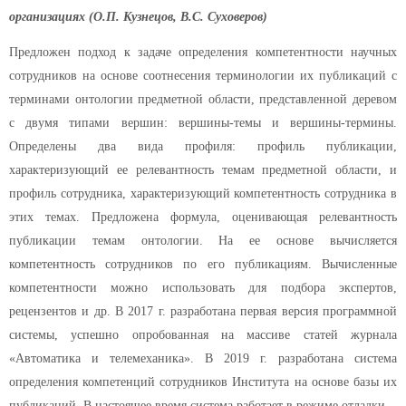
организациях (О.П. Кузнецов, В.С. Суховеров)
Предложен подход к задаче определения компетентности научных
сотрудников на основе соотнесения терминологии их публикаций с
терминами онтологии предметной области, представленной деревом
с двумя типами вершин: вершины-темы и вершины-термины.
Определены два вида профиля: профиль публикации,
характеризующий ее релевантность темам предметной области, и
профиль сотрудника, характеризующий компетентность сотрудника в
этих темах. Предложена формула, оценивающая релевантность
публикации темам онтологии. На ее основе вычисляется
компетентность сотрудников по его публикациям. Вычисленные
компетентности можно использовать для подбора экспертов,
рецензентов и др. В 2017 г. разработана первая версия программной
системы, успешно опробованная на массиве статей журнала
«Автоматика и телемеханика». В 2019 г. разработана система
определения компетенций сотрудников Института на основе базы их
публикаций. В настоящее время система работает в режиме отладки.