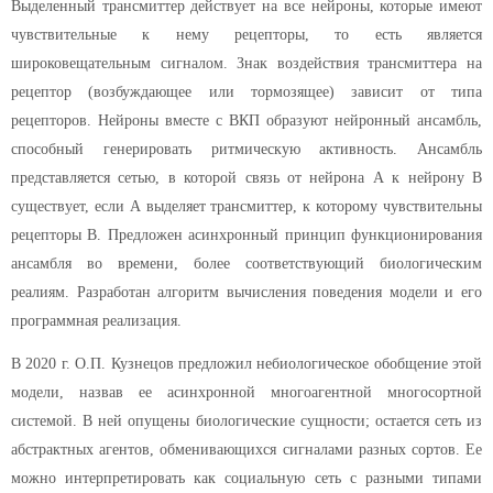
Выделенный трансмиттер действует на все нейроны, которые имеют
чувствительные к нему рецепторы, то есть является
широковещательным сигналом. Знак воздействия трансмиттера на
рецептор (возбуждающее или тормозящее) зависит от типа
рецепторов. Нейроны вместе с ВКП образуют нейронный ансамбль,
способный генерировать ритмическую активность. Ансамбль
представляется сетью, в которой связь от нейрона А к нейрону В
существует, если А выделяет трансмиттер, к которому чувствительны
рецепторы В. Предложен асинхронный принцип функционирования
ансамбля во времени, более соответствующий биологическим
реалиям. Разработан алгоритм вычисления поведения модели и его
программная реализация.
В 2020 г. О.П. Кузнецов предложил небиологическое обобщение этой
модели, назвав ее асинхронной многоагентной многосортной
системой. В ней опущены биологические сущности; остается сеть из
абстрактных агентов, обменивающихся сигналами разных сортов. Ее
можно интерпретировать как социальную сеть с разными типами