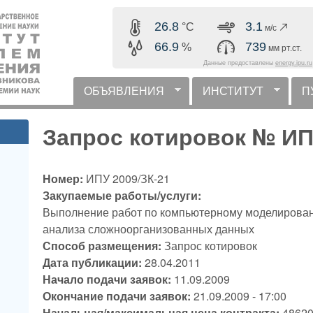
Перейти к основному
26.8
3.1
°C
м/с
содержанию
66.9
739
%
мм рт.ст.
Данные предоставлены
energy.ipu.ru
ОБЪЯВЛЕНИЯ
ИНСТИТУТ
П
горизонтальное меню
Запрос котировок № ИП
Номер:
ИПУ 2009/ЗК-21
Закупаемые работы/услуги:
Выполнение работ по компьютерному моделирован
анализа сложноорганизованных данных
Способ размещения:
Запрос котировок
Дата публикации:
28.04.2011
Начало подачи заявок:
11.09.2009
Окончание подачи заявок:
21.09.2009 - 17:00
Начальная/максимальная цена контракта:
48620