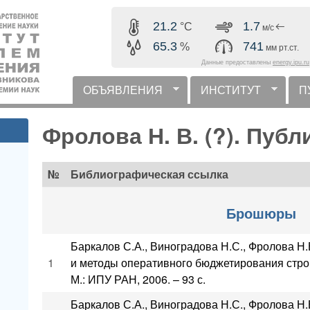
Перейти к основному
21.2
1.7
°C
м/с
содержанию
65.3
741
%
мм рт.ст.
Данные предоставлены
energy.ipu.ru
ОБЪЯВЛЕНИЯ
ИНСТИТУТ
П
горизонтальное меню
Фролова Н. В. (?). Пуб
№
Библиографическая ссылка
Брошюры
Баркалов С.А., Виноградова Н.С., Фролова Н.
1
и методы оперативного бюджетирования стро
М.: ИПУ РАН, 2006. – 93 с.
Баркалов С.А., Виноградова Н.С., Фролова Н.В