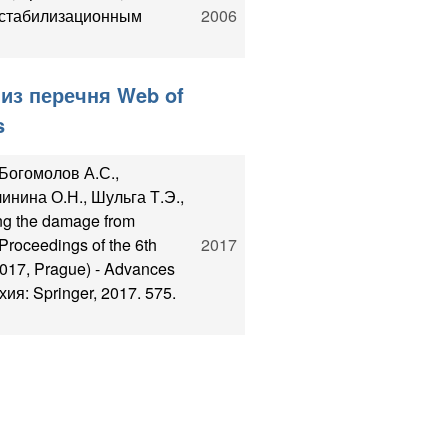
 стабилизационным
2006
из перечня Web of
s
 Богомолов А.С.,
линина О.Н., Шульга Т.Э.,
ng the damage from
 Proceedings of the 6th
2017
17, Prague) - Advances
хия: Springer, 2017. 575.