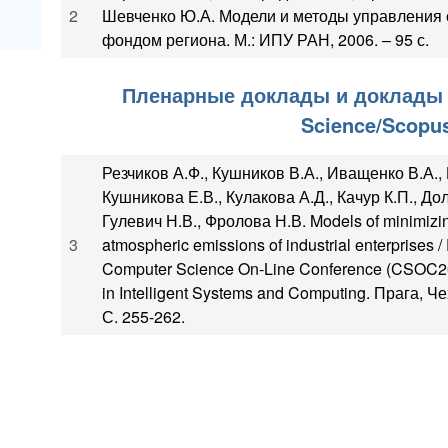
2
Шевченко Ю.А. Модели и методы управления
фондом региона. М.: ИПУ РАН, 2006. – 95 с.
Пленарные доклады и доклады 
Science/Scopu
Резчиков А.Ф., Кушников В.А., Иващенко В.А.,
Кушникова Е.В., Кулакова А.Д., Качур К.П., До
Гулевич Н.В., Фролова Н.В. Models of minimizi
3
atmospheric emissions of industrial enterprises /
Computer Science On-Line Conference (CSOC20
in Intelligent Systems and Computing. Прага, Че
С. 255-262.