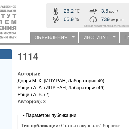
Перейти к основному
26.2
3.5
°C
м/с
содержанию
65.9
739
%
мм рт.ст.
Данные предоставлены
energy.ipu.ru
ОБЪЯВЛЕНИЯ
ИНСТИТУТ
П
горизонтальное меню
1114
Автор(ы):
Дорри М. Х. (ИПУ РАН, Лаборатория 49)
Рощин А. А. (ИПУ РАН, Лаборатория 49)
Рощин А. В. (?)
Автор(ов):
3
Скрыть
Параметры публикации
Тип публикации:
Статья в журнале/сборнике