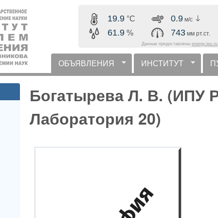
Перейти к основному
19.9
0.9
°C
м/с
содержанию
61.9
743
%
мм рт.ст.
Данные предоставлены
energy.ipu.ru
ОБЪЯВЛЕНИЯ
ИНСТИТУТ
П
горизонтальное меню
Богатырева Л. В. (ИПУ 
Лаборатория 20)