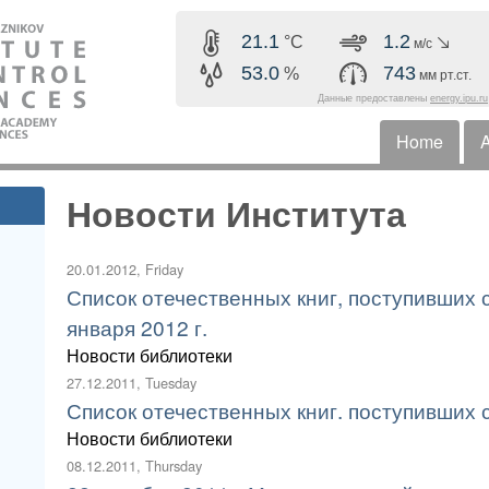
Skip to main content
21.1
1.2
°C
м/с
53.0
743
%
мм рт.ст.
Данные предоставлены
energy.ipu.ru
Home
A
Horizonta
Новости Института
20.01.2012, Friday
Список отечественных книг, поступивших с
января 2012 г.
Новости библиотеки
27.12.2011, Tuesday
Список отечественных книг. поступивших с 
Новости библиотеки
08.12.2011, Thursday