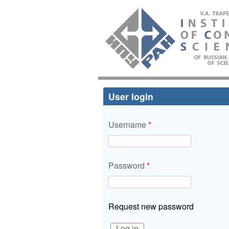
ИПУ
РАН
User login
Username
*
Password
*
Request new password