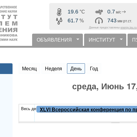
Перейти к основному
19.6
0.7
°C
м/с
содержанию
61.7
743
%
мм рт.ст.
Данные предоставлены
energy.ipu.ru
ОБЪЯВЛЕНИЯ
ИНСТИТУТ
П
горизонтальное меню
Месяц
Неделя
День
(активная вкладка)
Год
среда, Июнь 17
Весь день
XLVI Всероссийская конференция по п
технологий, посвященная 50-летию Ура
2026 г., г. Миасс
с
16.06.2026 - 10:00
по
18