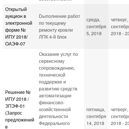
Открытый
аукцион в
Dыполнение работ
среда,
четверг,
электронной
по текущему
сентября
сентябр
форме №
ремонту кровли
5, 2018
2018 - 2
ИПУ 2018/
ЛПК 4-й блок
ОАЭФ-07
Оказание услуг по
сервисному
сопровождению,
технической
поддержке и
развитию средств
Решение №
автоматизации
ИПУ 2018 /
финансово-
ЗПЭФ-01
хозяйственной
пятница,
четверг,
(Запрос
деятельности
сентября
сентябр
предложений
Федерального
14, 2018
2018 - 2
в