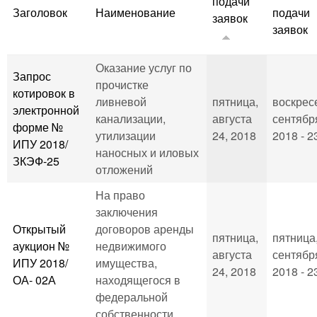
подачи
Заголовок
Наименование
подачи
заявок
заявок
Оказание услуг по
Запрос
прочистке
котировок в
ливневой
пятница,
воскрес
электронной
канализации,
августа
сентября
форме №
утилизации
24, 2018
2018 - 2
ИПУ 2018/
наносных и иловых
ЗКЭФ-25
отложений
На право
заключения
Открытый
договоров аренды
пятница,
пятница
аукцион №
недвижимого
августа
сентябр
ИПУ 2018/
имущества,
24, 2018
2018 - 2
ОА- 02А
находящегося в
федеральной
собственности.