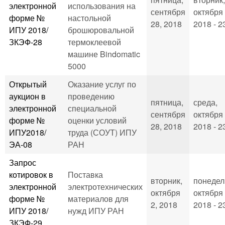
электронной
использования на
сентября
октября 
форме №
настольной
28, 2018
2018 - 2
ИПУ 2018/
брошюровальной
ЗКЭФ-28
термоклеевой
машине Bindomatic
5000
Открытый
Оказание услуг по
аукцион в
проведению
пятница,
среда,
электронной
специальной
сентября
октября 
форме №
оценки условий
28, 2018
2018 - 2
ИПУ2018/
труда (СОУТ) ИПУ
ЭА-08
РАН
Запрос
котировок в
Поставка
вторник,
понедел
электронной
электротехнических
октября
октября 
форме №
материалов для
2, 2018
2018 - 2
ИПУ 2018/
нужд ИПУ РАН
ЗКЭФ-29