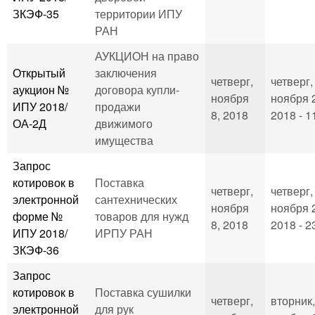
ЗКЭФ-35
территории ИПУ
РАН
АУКЦИОН на право
Открытый
заключения
четверг,
четверг,
аукцион №
договора купли-
ноября
ноября 
ИПУ 2018/
продажи
8, 2018
2018 - 1
ОА-2Д
движимого
имущества
Запрос
котировок в
Поставка
четверг,
четверг,
электронной
сантехнических
ноября
ноября 
форме №
товаров для нужд
8, 2018
2018 - 2
ИПУ 2018/
ИРПУ РАН
ЗКЭФ-36
Запрос
котировок в
Поставка сушилки
четверг,
вторник,
электронной
для рук