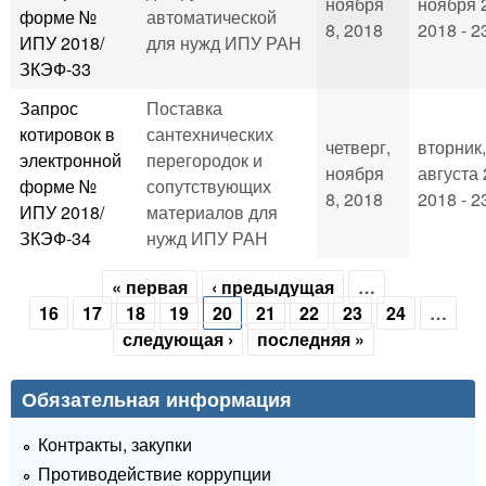
ноября
ноября 
форме №
автоматической
8, 2018
2018 - 2
ИПУ 2018/
для нужд ИПУ РАН
ЗКЭФ-33
Запрос
Поставка
котировок в
сантехнических
четверг,
вторник,
электронной
перегородок и
ноября
августа 
форме №
сопутствующих
8, 2018
2018 - 2
ИПУ 2018/
материалов для
ЗКЭФ-34
нужд ИПУ РАН
« первая
‹ предыдущая
…
Страницы
16
17
18
19
20
21
22
23
24
…
следующая ›
последняя »
Обязательная информация
Контракты, закупки
Противодействие коррупции