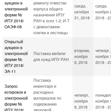
аукцион в
ремонту отмостки
среда,
среда,
электронной
корпуса общего
октября
ноября 
форме №
назначения ИПУ
31, 2018
2018 - 2
ИПУ 2018/
РАН в осях 1-2; И-Т
ОАЭФ-08
с демонтажем
плитки и лестницы
Открытый
аукцион в
вторник,
четверг,
электронной
Поставка мебели
ноября
ноября 
форме №
для нужд ИПУ РАН
6, 2018
2018 - 2
ИПУ 2018/
ЭА-11
Поставка
Запрос
инвентаря и
котировок в
расходных
четверг,
понедел
электронной
материалов по
ноября
ноября 
форме №
содержанию
8, 2018
2018 - 2
ИПУ 2018/
дворовой