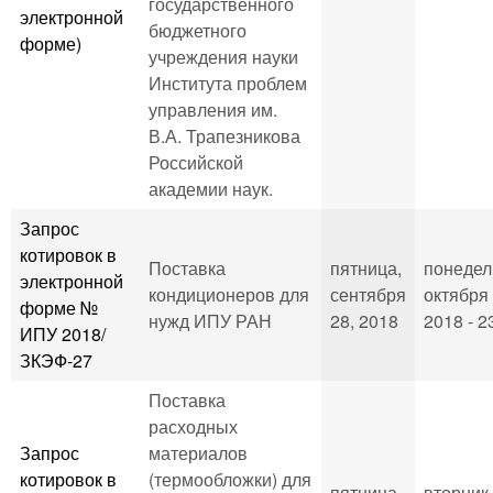
государственного
электронной
бюджетного
форме)
учреждения науки
Института проблем
управления им.
В.А. Трапезникова
Российской
академии наук.
Запрос
котировок в
Поставка
пятница,
понедел
электронной
кондиционеров для
сентября
октября 
форме №
нужд ИПУ РАН
28, 2018
2018 - 2
ИПУ 2018/
ЗКЭФ-27
Поставка
расходных
Запрос
материалов
котировок в
(термообложки) для
пятница,
вторник,