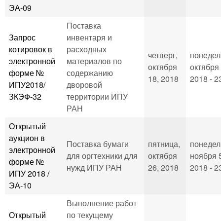
ЭА-09
Поставка
Запрос
инвентаря и
котировок в
расходных
четверг,
понедел
электронной
материалов по
октября
октября 
форме №
содержанию
18, 2018
2018 - 2
ИПУ2018/
дворовой
ЗКЭФ-32
территории ИПУ
РАН
Открытый
аукцион в
Поставка бумаги
пятница,
понедел
электронной
для оргтехники для
октября
ноября 
форме №
нужд ИПУ РАН
26, 2018
2018 - 2
ИПУ 2018 /
ЭА-10
Выполнение работ
Открытый
по текущему