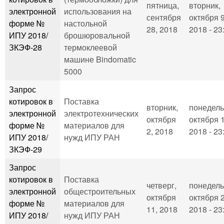
пятница,
вторник,
электронной
использования на
сентября
октября 9
форме №
настольной
28, 2018
2018 - 23
ИПУ 2018/
брошюровальной
ЗКЭФ-28
термоклеевой
машине Bindomatic
5000
Запрос
котировок в
Поставка
вторник,
понедель
электронной
электротехнических
октября
октября 1
форме №
материалов для
2, 2018
2018 - 23
ИПУ 2018/
нужд ИПУ РАН
ЗКЭФ-29
Запрос
котировок в
Поставка
четверг,
понедель
электронной
общестроительных
октября
октября 2
форме №
материалов для
11, 2018
2018 - 23
ИПУ 2018/
нужд ИПУ РАН