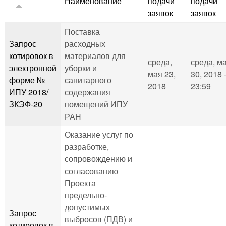
Наименование
подачи
подачи
заявок
заявок
Поставка
Запрос
расходных
котировок в
материалов для
среда,
среда, м
электронной
уборки и
мая 23,
30, 2018 
форме №
санитарного
2018
23:59
ИПУ 2018/
содержания
ЗКЭФ-20
помещений ИПУ
РАН
Оказание услуг по
разработке,
сопровождению и
согласованию
Проекта
предельно-
допустимых
Запрос
выбросов (ПДВ) и
котировок в