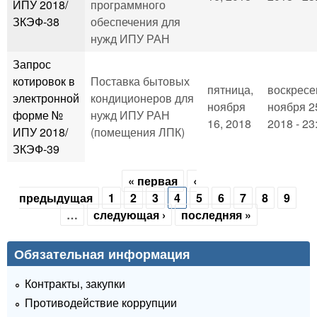
ИПУ 2018/
программного
ЗКЭФ-38
обеспечения для
нужд ИПУ РАН
Запрос
котировок в
Поставка бытовых
пятница,
воскресе
электронной
кондиционеров для
ноября
ноября 2
форме №
нужд ИПУ РАН
16, 2018
2018 - 23
ИПУ 2018/
(помещения ЛПК)
ЗКЭФ-39
« первая
‹
Страницы
предыдущая
1
2
3
4
5
6
7
8
9
…
следующая ›
последняя »
Обязательная информация
Контракты, закупки
Противодействие коррупции