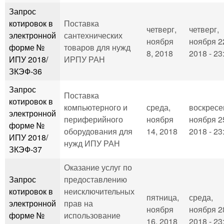
Запрос
котировок в
Поставка
четверг,
четверг,
электронной
сантехнических
ноября
ноября 2
форме №
товаров для нужд
8, 2018
2018 - 23
ИПУ 2018/
ИРПУ РАН
ЗКЭФ-36
Запрос
Поставка
котировок в
компьютерного и
среда,
воскресе
электронной
периферийного
ноября
ноября 2
форме №
оборудования для
14, 2018
2018 - 23
ИПУ 2018/
нужд ИПУ РАН
ЗКЭФ-37
Оказание услуг по
Запрос
предоставлению
котировок в
неисключительных
пятница,
среда,
электронной
прав на
ноября
ноября 2
форме №
использование
16, 2018
2018 - 23