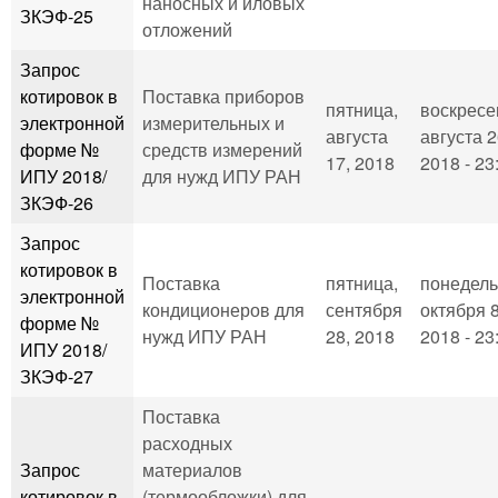
наносных и иловых
ЗКЭФ-25
отложений
Запрос
котировок в
Поставка приборов
пятница,
воскресе
электронной
измерительных и
августа
августа 2
форме №
средств измерений
17, 2018
2018 - 23
ИПУ 2018/
для нужд ИПУ РАН
ЗКЭФ-26
Запрос
котировок в
Поставка
пятница,
понедель
электронной
кондиционеров для
сентября
октября 8
форме №
нужд ИПУ РАН
28, 2018
2018 - 23
ИПУ 2018/
ЗКЭФ-27
Поставка
расходных
Запрос
материалов
котировок в
(термообложки) для