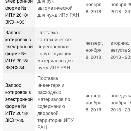
электронной
для рук
ноября
ноября 2
форме №
автоматической
8, 2018
2018 - 23
ИПУ 2018/
для нужд ИПУ РАН
ЗКЭФ-33
Запрос
Поставка
котировок в
сантехнических
четверг,
вторник,
электронной
перегородок и
ноября
августа 2
форме №
сопутствующих
8, 2018
2018 - 23
ИПУ 2018/
материалов для
ЗКЭФ-34
нужд ИПУ РАН
Поставка
Запрос
инвентаря и
котировок в
расходных
четверг,
понедель
электронной
материалов по
ноября
ноября 1
форме №
содержанию
8, 2018
2018 - 23
ИПУ 2018/
дворовой
ЗКЭФ-35
территории ИПУ
РАН