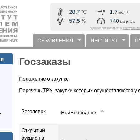
Перейти к основному
28.7
1.7
°C
м/с
содержанию
57.5
740
%
мм рт.ст.
Данные предоставлены
energy.ipu.ru
ОБЪЯВЛЕНИЯ
ИНСТИТУТ
П
горизонтальное меню
Госзаказы
ия
Положение о закупке
Перечень ТРУ, закупки которых осуществляются у
Заголовок
Наименование
у
Открытый
аукцион в