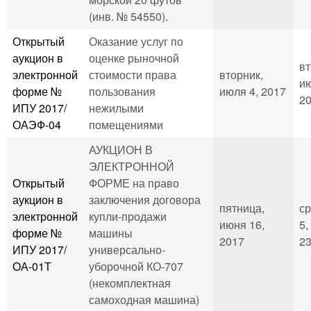
(инв. № 54550).
Открытый
Оказание услуг по
аукцион в
оценке рыночной
вт
электронной
стоимости права
вторник,
ию
форме №
пользования
июля 4, 2017
20
ИПУ 2017/
нежилыми
ОАЭФ-04
помещениями
АУКЦИОН В
ЭЛЕКТРОННОЙ
Открытый
ФОРМЕ на право
аукцион в
заключения договора
пятница,
ср
электронной
купли-продажи
июня 16,
5,
форме №
машины
2017
23
ИПУ 2017/
универсально-
ОА-01Т
уборочной КО-707
(некомплектная
самоходная машина)