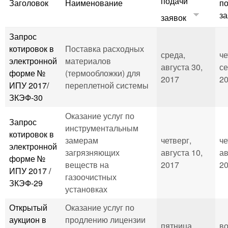
подачи
Заголовок
Наименование
п
за
заявок
Запрос
котировок в
Поставка расходных
среда,
че
электронной
материалов
августа 30,
се
форме №
(термообложки) для
2017
20
ИПУ 2017/
переплетной системы
ЗКЭФ-30
Оказание услуг по
Запрос
инструментальным
котировок в
замерам
четверг,
че
электронной
загрязняющих
августа 10,
ав
форме №
веществ на
2017
20
ИПУ 2017 /
газоочистных
ЗКЭФ-29
установках
Открытый
Оказание услуг по
аукцион в
продлению лицензии
пятница,
во