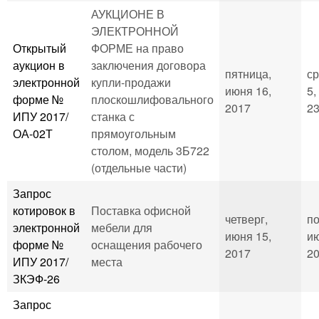
АУКЦИОНЕ В
ЭЛЕКТРОННОЙ
Открытый
ФОРМЕ на право
аукцион в
заключения договора
пятница,
ср
электронной
купли-продажи
июня 16,
5,
форме №
плоскошлифовального
2017
23
ИПУ 2017/
станка с
ОА-02Т
прямоугольным
столом, модель 3Б722
(отдельные части)
Запрос
котировок в
Поставка офисной
четверг,
по
электронной
мебели для
июня 15,
ию
форме №
оснащения рабочего
2017
20
ИПУ 2017/
места
ЗКЭФ-26
Запрос