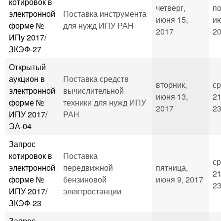
котировок в
четверг,
по
электронной
Поставка инструмента
июня 15,
ию
форме №
для нужд ИПУ РАН
2017
20
ИПу 2017/
ЗКЭФ-27
Открытый
аукцион в
Поставка средств
вторник,
ср
электронной
вычислительной
июня 13,
21
форме №
техники для нужд ИПУ
2017
23
ИПУ 2017/
РАН
ЭА-04
Запрос
котировок в
Поставка
ср
электронной
передвижной
пятница,
21
форме №
бензиновой
июня 9, 2017
23
ИПУ 2017/
электростанции
ЗКЭФ-23
Запрос