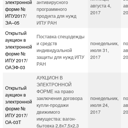
электронной
антивирусного
августа 4,
ав
форме №
программного
2017
20
ИПУ2017/
продукта для нужд
ЭА–05
ИПУ РАН
Открытый
Поставка спецодежды
аукцион в
и средств
понедельник,
по
электронной
индивидуальной
июля 31,
ав
форме №
защиты для нужд ИПУ
2017
20
ИПУ 2017/
РАН
ОАЭФ-03
АУКЦИОН В
ЭЛЕКТРОННОЙ
Открытый
ФОРМЕ на право
аукцион в
заключения договора
понедельник,
по
электронной
купли-продажи
июля 24,
ав
форме №
движимого
2017
20
ИПУ 2017/
имущества: вагон-
ОА-03Т
бытовка 2,8х7,5х2,3