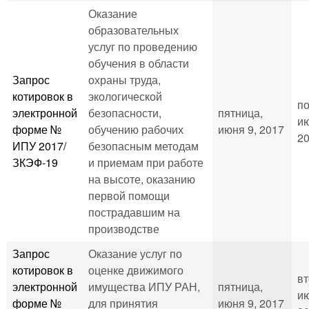
Оказание
образовательных
услуг по проведению
обучения в области
Запрос
охраны труда,
котировок в
экологической
по
электронной
безопасности,
пятница,
ию
форме №
обучению рабочих
июня 9, 2017
20
ИПУ 2017/
безопасным методам
ЗКЭФ-19
и приемам при работе
на высоте, оказанию
первой помощи
пострадавшим на
производстве
Запрос
Оказание услуг по
котировок в
оценке движимого
вт
электронной
имущества ИПУ РАН,
пятница,
ию
форме №
для принятия
июня 9, 2017