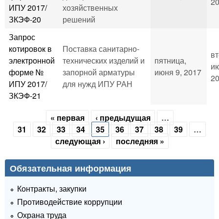
20
ИПУ 2017/
хозяйственных
ЗКЭФ-20
решений
Запрос
котировок в
Поставка санитарно-
вт
электронной
технических изделий и
пятница,
ию
форме №
запорной арматуры
июня 9, 2017
20
ИПУ 2017/
для нужд ИПУ РАН
ЗКЭФ-21
« первая
‹ предыдущая
…
Страницы
31
32
33
34
35
36
37
38
39
…
следующая ›
последняя »
Обязательная информация
Контракты, закупки
Противодействие коррупции
Охрана труда