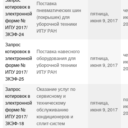
Поставка
котировок в
пневматических шин
че
электронной
пятница,
(покрышек) для
ию
форме №
июня 9, 2017
уборочной техники
20
ИПУ 2017/
ИПУ РАН
ЗКЭФ-24
Запрос
котировок в
Поставка навесного
че
электронной
оборудования для
пятница,
ию
форме №
уборочной техники
июня 9, 2017
20
ИПУ 2017/
ИПУ РАН
ЗКЭФ-25
Запрос
Оказание услуг по
котировок в
сервисному и
по
электронной
техническому
пятница,
ию
форме №
обслуживанию
июня 9, 2017
20
ИПУ 2017/
кондиционеров и
ЗКЭФ-18
сплит-систем