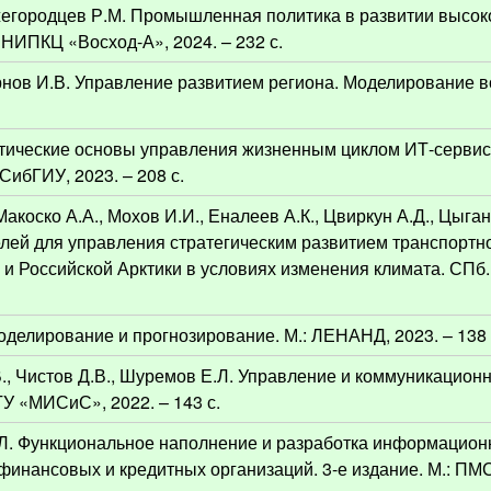
жегородцев Р.М. Промышленная политика в развитии высо
 НИПКЦ «Восход-А», 2024. – 232 с.
Чернов И.В. Управление развитием региона. Моделирование 
ретические основы управления жизненным циклом ИТ-сервис
СибГИУ, 2023. – 208 с.
Макоско А.А., Мохов И.И., Еналеев А.К., Цвиркун А.Д., Цыган
елей для управления стратегическим развитием транспортн
 и Российской Арктики в условиях изменения климата. СПб
делирование и прогнозирование. М.: ЛЕНАНД, 2023. – 138 
В., Чистов Д.В., Шуремов Е.Л. Управление и коммуникацион
У «МИСиС», 2022. – 143 с.
.Л. Функциональное наполнение и разработка информацион
финансовых и кредитных организаций. 3-е издание. М.: ПМ