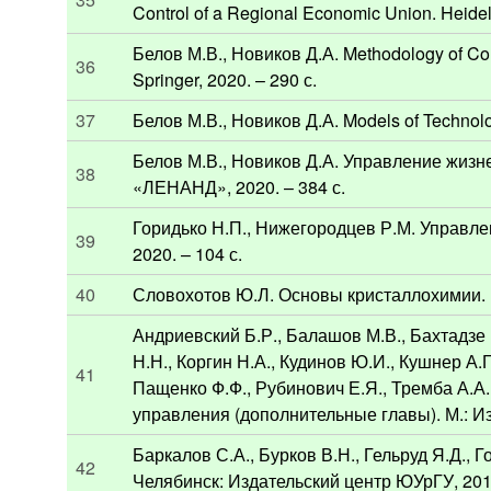
Control of a Regional Economic Union. Heidelb
Белов М.В., Новиков Д.А. Methodology of Com
36
Springer, 2020. – 290 с.
37
Белов М.В., Новиков Д.А. Models of Technologi
Белов М.В., Новиков Д.А. Управление жиз
38
«ЛЕНАНД», 2020. – 384 с.
Горидько Н.П., Нижегородцев Р.М. Управл
39
2020. – 104 с.
40
Словохотов Ю.Л. Основы кристаллохимии. М.
Андриевский Б.Р., Балашов М.В., Бахтадзе Н
Н.Н., Коргин Н.А., Кудинов Ю.И., Кушнер А.Г
41
Пащенко Ф.Ф., Рубинович Е.Я., Тремба А.А.
управления (дополнительные главы). М.: 
Баркалов С.А., Бурков В.Н., Гельруд Я.Д., 
42
Челябинск: Издательский центр ЮУрГУ, 2019