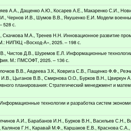
яев А.А., Дащенко А.Ю., Косарев А.Е., Макаренко С.И., Нови
И., Чернов И.В., Шумов В.В., Якушенко Е.И. Модели военны
 528 с.
М., Скачкова М.А., Тренев Н.Н. Инновационное развитие пр
.: НИПКЦ «Восход-А», 2025. – 198 с.
.В., Чистов Д.В., Шуремов Е.Л. Информационные технологи
ия. М.: ПМСОФТ, 2025. – 136 с.
лочков В.В., Авдеева З.К., Коврига С.В., Пащенко Ф.Ф., Резч
 И.В., Цыганов В.В., Смирнова О.О., Бурков В.Н., Цвиркун А
тивного планирования: Стратегический менеджмент и мате
.
. Информационные технологии и разработка систем экономи
Алчинов А.И., Барабанов И.Н., Бурков В.Н., Васильев С.Н., 
, Калянов Г.Н., Каравай М.Ф., Каршаков Е.В., Краснова С.А.,