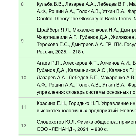
8
Кульба В.В., Лазарев А.А., Лебедев В.Г., 
А.Ф., Рощин А.А., Толок А.В., Уткин В.А., 
Control Theory: the Glossary of Basic Terms.
Шрайберг Я.Л., Михальченкова Н.А., Дмитри
Чхартишвили А.Г., Губанов Д.А., Жилякова 
9
Терехова Е.С., Дмитриев А.А. ГРНТИ. Гос
России, 2025. – 218 с.
Агаев Р.П., Алескеров Ф.Т., Алчинов А.И., 
Губанов Д.А., Калашников А.О., Калянов Г.Н
10
Лазарев А.А., Лебедев В.Г., Макаренко А.В
А.Ф., Рощин А.А., Толок А.В., Уткин В.А., 
управления: словарь системы основных пон
Красина Е.Н., Горидько Н.П. Управление и
11
высокотехнологичных предприятий. Новочер
Словохотов Ю.Л. Физика общества: примен
12
ООО «ЛЕНАНД», 2024. – 880 с.