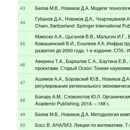
43
Белов М.В., Новиков Д.А. Модели технолог
Губанов Д.А., Новиков Д.А., Чхартишвили А.Г.
44
Cham, Switzerland: Springer International Pub
Макоско А.А., Цыганов В.В., Малыгин И.Г., 
45
Комашинский В.И., Еналеев А.К. Инфрастру
развития до 2050 года. 1-е издание. СПб.: 
Аверина Т.А., Баркалов С.А., Баутина Е.В.,
46
проектами. Старый Оскол: Тонкие наукоемки
Ашимов А.А., Боровский Ю.В., Новиков Д.А
47
регулирование регионального экономическо
Банару А.М., Словохотов Ю.Л. Органические
48
Academic Publishing, 2018. – 188 с.
49
Белов М.В., Новиков Д.А. Методология комп
50
Босс В. АНАЛИЗ. Лекции по математике. Т.01