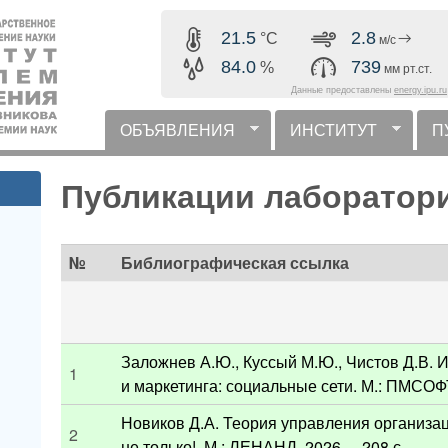
Перейти к основному
21.5
2.8
°C
м/с
содержанию
84.0
739
%
мм рт.ст.
Данные предоставлены
energy.ipu.ru
ОБЪЯВЛЕНИЯ
ИНСТИТУТ
П
горизонтальное меню
Публикации лаборатор
№
Библиографическая ссылка
Заложнев А.Ю., Куссый М.Ю., Чистов Д.В
1
и маркетинга: социальные сети. М.: ПМСОФТ,
Новиков Д.А. Теория управления организа
2
не только!. М.: ЛЕНАНД, 2026. – 208 с.