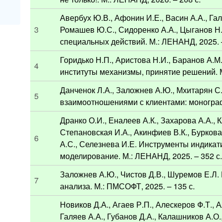
Авербух Ю.В., Афонин И.Е., Васин А.А., Гал
3
Ромашев Ю.С., Сидоренко А.А., Цыганов Н.
специальных действий. М.: ЛЕНАНД, 2025. –
Горидько Н.П., Аристова Н.И., Баранов А.
4
институты механизмы, принятие решений. М
Данченок Л.А., Заложнев А.Ю., Мхитарян С
5
взаимоотношениями с клиентами: монограф
Дранко О.И., Еналеев А.К., Захарова А.А., К
Степановская И.А., Акинфиев В.К., Буркова
6
А.С., Селезнева И.Е. Инструменты индика
моделирование. М.: ЛЕНАНД, 2025. – 352 с
Заложнев А.Ю., Чистов Д.В., Шуремов Е.Л
7
анализа. М.: ПМСОФТ, 2025. – 135 с.
Новиков Д.А., Агаев Р.П., Алескеров Ф.Т., 
Галяев А.А., Губанов Д.А., Калашников А.О.