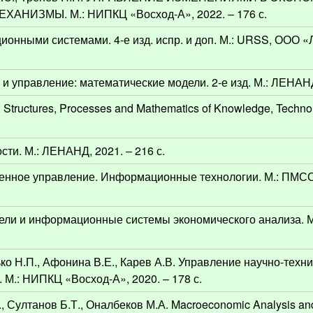
НИЗМЫ. М.: НИПКЦ «Восход-А», 2022. – 176 с.
ионными системами. 4-е изд. испр. и доп. М.: URSS, ООО 
и управление: математические модели. 2-е изд. М.: ЛЕНАНД,
e: Structures, Processes and Mathematics of Knowledge, Tech
сти. М.: ЛЕНАНД, 2021. – 216 с.
енное управление. Информационные технологии. М.: ПМСОФ
дели и информационные системы экономического анализа. 
ко Н.П., Афонина В.Е., Карев А.В. Управление научно-техн
 М.: НИПКЦ «Восход-А», 2020. – 178 с.
, Султанов Б.Т., Оналбеков М.А. Macroeconomic Analysis an