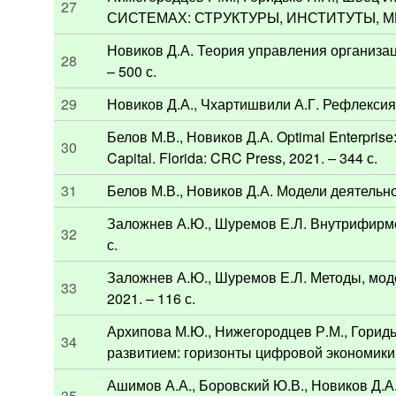
27
СИСТЕМАХ: СТРУКТУРЫ, ИНСТИТУТЫ, МЕХА
Новиков Д.А. Теория управления организац
28
– 500 с.
29
Новиков Д.А., Чхартишвили А.Г. Рефлексия 
Белов М.В., Новиков Д.А. Optimal Enterpris
30
Capital. Florida: CRC Press, 2021. – 344 с.
31
Белов М.В., Новиков Д.А. Модели деятельно
Заложнев А.Ю., Шуремов Е.Л. Внутрифирм
32
с.
Заложнев А.Ю., Шуремов Е.Л. Методы, мо
33
2021. – 116 с.
Архипова М.Ю., Нижегородцев Р.М., Горидь
34
развитием: горизонты цифровой экономики.
Ашимов А.А., Боровский Ю.В., Новиков Д.А.
35