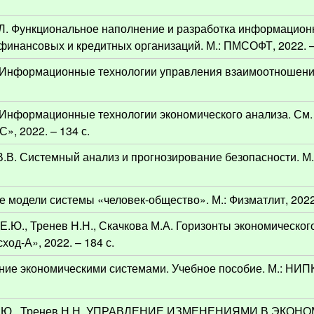
.Л. Функциональное наполнение и разработка информацион
финансовых и кредитных организаций. М.: ПМСОФТ, 2022. –
Л. Информационные технологии управления взаимоотношен
. Информационные технологии экономического анализа. См
», 2022. – 134 с.
В.В. Системный анализ и прогнозирование безопасности. М
 модели системы «человек-общество». М.: Физматлит, 2022.
Е.Ю., Тренев Н.Н., Скачкова М.А. Горизонты экономического
од-А», 2022. – 184 с.
ение экономическими системами. Учебное пособие. М.: НИП
ец И.Ю., Тренев Н.Н. УПРАВЛЕНИЕ ИЗМЕНЕНИЯМИ В ЭКО