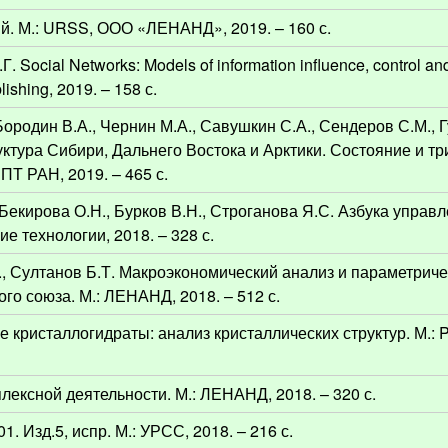
ий. М.: URSS, ООО «ЛЕНАНД», 2019. – 160 с.
 Social Networks: Models of information influence, control and
lishing, 2019. – 158 с.
Бородин В.А., Чернин М.А., Савушкин С.А., Сендеров С.М., Г
ктура Сибири, Дальнего Востока и Арктики. Состояние и тр
ИПТ РАН, 2019. – 465 с.
 Бекирова О.Н., Бурков В.Н., Строганова Я.С. Азбука управ
е технологии, 2018. – 328 с.
., Султанов Б.Т. Макроэкономический анализ и параметрич
го союза. М.: ЛЕНАНД, 2018. – 512 с.
 кристаллогидраты: анализ кристаллических структур. М.: 
лексной деятельности. М.: ЛЕНАНД, 2018. – 320 с.
. Изд.5, испр. М.: УРСС, 2018. – 216 с.