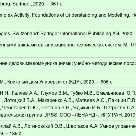
erg: Springer, 2020. – 361 с.
plex Activity: Foundations of Understanding and Modelling. H
es. Switzerland: Springer International Publishing AG, 2020. 
ненными циклами организационно-технических систем. М.: 
ение деловыми коммуникациями: учебно-методическое пособ
: Книжный дом Университет (КДУ), 2020. – 606 с.
.Н., Галяев А.А., Глумов В.М., Губко М.В., Емельянова Ю.П
., Лотоцкий В.А., Макаренко А.В., Матвеев А.С., Пакшин П.В.
, Чеботарев П.Ю., Честнов В.Н., Ядыкин И.Б., Петросян Л.А
Издательская группа URSS, ООО «ЛЕНАНД», ИПУ РАН, 2019. 
Голлай А.В., Логиновский О.В., Шестаков А.А. Умное управле
. – 189 с.