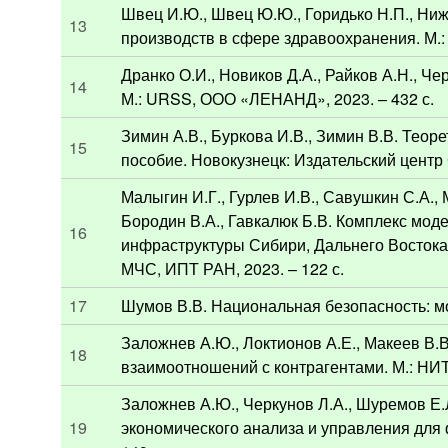
Швец И.Ю., Швец Ю.Ю., Горидько Н.П., Ни
13
производств в сфере здравоохранения. М.:
Дранко О.И., Новиков Д.А., Райков А.Н., 
14
М.: URSS, ООО «ЛЕНАНД», 2023. – 432 с.
Зимин А.В., Буркова И.В., Зимин В.В. Тео
15
пособие. Новокузнецк: Издательский центр 
Малыгин И.Г., Гурлев И.В., Савушкин С.А., 
Бородин В.А., Гавкалюк Б.В. Комплекс мод
16
инфраструктуры Сибири, Дальнего Востока
МЧС, ИПТ РАН, 2023. – 122 с.
17
Шумов В.В. Национальная безопасность: мо
Заложнев А.Ю., Локтионов А.Е., Макеев В.
18
взаимоотношений с контрагентами. М.: НИТ
Заложнев А.Ю., Черкунов Л.А., Шуремов Е
19
экономического анализа и управления для 