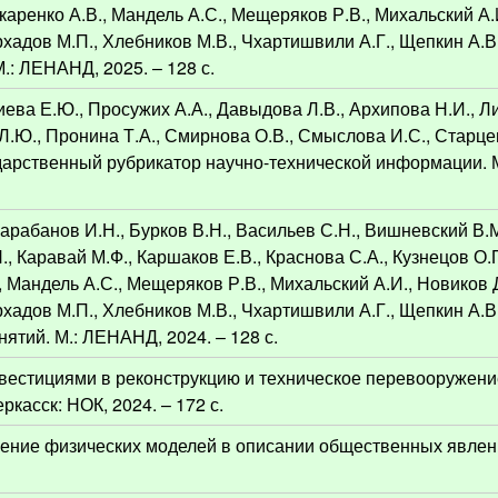
Макаренко А.В., Мандель А.С., Мещеряков Р.В., Михальский А
Фархадов М.П., Хлебников М.В., Чхартишвили А.Г., Щепкин А.В
 М.: ЛЕНАНД, 2025. – 128 с.
ева Е.Ю., Просужих А.А., Давыдова Л.В., Архипова Н.И., Л
Л.Ю., Пронина Т.А., Смирнова О.В., Смыслова И.С., Старцев
ударственный рубрикатор научно-технической информации. 
Барабанов И.Н., Бурков В.Н., Васильев С.Н., Вишневский В.М
., Каравай М.Ф., Каршаков Е.В., Краснова С.А., Кузнецов О.П
., Мандель А.С., Мещеряков Р.В., Михальский А.И., Новиков 
Фархадов М.П., Хлебников М.В., Чхартишвили А.Г., Щепкин А.В
ятий. М.: ЛЕНАНД, 2024. – 128 с.
нвестициями в реконструкцию и техническое перевооружен
касск: НОК, 2024. – 172 с.
ение физических моделей в описании общественных явлен