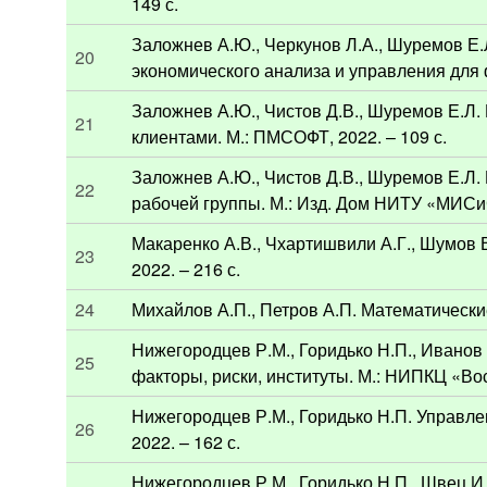
149 с.
Заложнев А.Ю., Черкунов Л.А., Шуремов Е
20
экономического анализа и управления для 
Заложнев А.Ю., Чистов Д.В., Шуремов Е.
21
клиентами. М.: ПМСОФТ, 2022. – 109 с.
Заложнев А.Ю., Чистов Д.В., Шуремов Е.Л
22
рабочей группы. М.: Изд. Дом НИТУ «МИСиС
Макаренко А.В., Чхартишвили А.Г., Шумов 
23
2022. – 216 с.
24
Михайлов А.П., Петров А.П. Математические
Нижегородцев Р.М., Горидько Н.П., Иванов 
25
факторы, риски, институты. М.: НИПКЦ «Восх
Нижегородцев Р.М., Горидько Н.П. Управл
26
2022. – 162 с.
Нижегородцев Р.М., Горидько Н.П., Шв