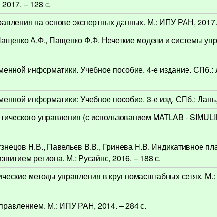
017. – 128 с.
равления на основе экспертных данных. М.: ИПУ РАН, 2017. 
Пащенко А.Ф., Пащенко Ф.Ф. Нечеткие модели и системы упр
енной информатики. Учебное пособие. 4-е издание. СПб.: Л
нной информатики: Учебное пособие. 3-е изд. СПб.: Лань, 
атического управления (с использованием MATLAB - SIMULI
Кузнецов Н.В., Павельев В.В., Гринева Н.В. Индикативное п
итием региона. М.: Русайнс, 2016. – 188 с.
рические методы управления в крупномасштабных сетях. М.
равлением. М.: ИПУ РАН, 2014. – 284 с.