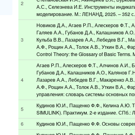
2
А.С., Селезнева И.Е. Инструменты индика
моделирование. М.: ЛЕНАНД, 2025. – 352 с
Новиков Д.А., Агаев Р.П., Алескеров Ф.Т., 
Галяев А.А., Губанов Д.А., Калашников А.О.
3
Кульба В.В., Лазарев А.А., Лебедев В.Г., 
А.Ф., Рощин А.А., Толок А.В., Уткин В.А., 
Control Theory: the Glossary of Basic Terms.
Агаев Р.П., Алескеров Ф.Т., Алчинов А.И., 
Губанов Д.А., Калашников А.О., Калянов Г.Н
4
Лазарев А.А., Лебедев В.Г., Макаренко А.В
А.Ф., Рощин А.А., Толок А.В., Уткин В.А., 
управления: словарь системы основных пон
Кудинов Ю.И., Пащенко Ф.Ф., Келина А.Ю.
5
SIMULINK). Практикум. 2-е издание. СПб.: Ла
6
Кудинов Ю.И., Пащенко Ф.Ф. Основы совреме
Кудинов Ю.И., Пащенко Ф.Ф., Пащенко А.Ф.