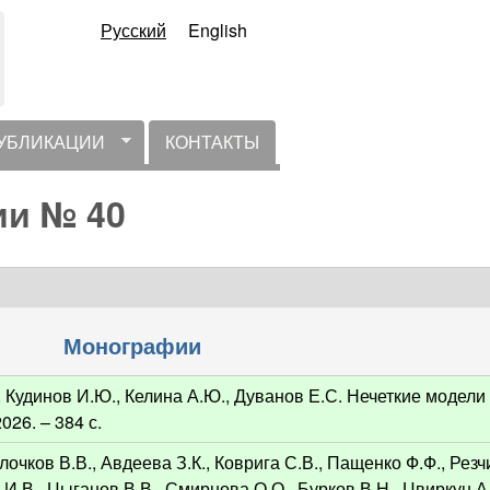
Русский
English
УБЛИКАЦИИ
КОНТАКТЫ
ии № 40
Монографии
 Кудинов И.Ю., Келина А.Ю., Дуванов Е.С. Нечеткие модели
026. – 384 с.
лочков В.В., Авдеева З.К., Коврига С.В., Пащенко Ф.Ф., Резч
 И.В., Цыганов В.В., Смирнова О.О., Бурков В.Н., Цвиркун А