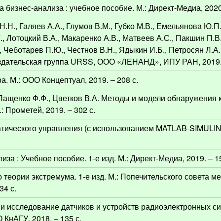
а бизнес-анализа : учебное пособие. М.: Директ-Медиа, 2020.
.Н., Галяев А.А., Глумов В.М., Губко М.В., Емельянова Ю.П
., Лотоцкий В.А., Макаренко А.В., Матвеев А.С., Пакшин П.В.
, Чеботарев П.Ю., Честнов В.Н., Ядыкин И.Б., Петросян Л.А
Издательская группа URSS, ООО «ЛЕНАНД», ИПУ РАН, 2019. 
а. М.: ООО Концептуал, 2019. – 208 с.
, Пащенко Ф.Ф., Цветков В.А. Методы и модели обнаружения
: Прометей, 2019. – 302 с.
тического управления (с использованием MATLAB-SIMULINK
за : Учебное пособие. 1-е изд. М.: Директ-Медиа, 2019. – 15
 теории экстремума. 1-е изд. М.: Попечительского совета м
34 с.
и исследование датчиков и устройств радиоэлектронных си
КнАГУ, 2018. – 135 с.