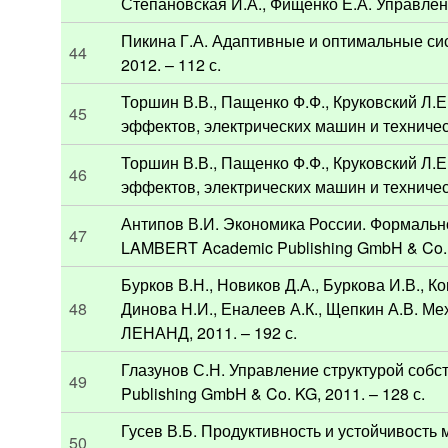
Степановская И.А., Фищенко Е.А. Управлен
Пикина Г.А. Адаптивные и оптимальные си
44
2012. – 112 с.
Торшин В.В., Пащенко Ф.Ф., Круковский Л.
45
эффектов, электрических машин и техничес
Торшин В.В., Пащенко Ф.Ф., Круковский Л.
46
эффектов, электрических машин и техничес
Антипов В.И. Экономика России. Формальн
47
LAMBERT Academic Publishing GmbH & Co. K
Бурков В.Н., Новиков Д.А., Буркова И.В., Ко
48
Динова Н.И., Еналеев А.К., Щепкин А.В. М
ЛЕНАНД, 2011. – 192 с.
Глазунов С.Н. Управление структурой соб
49
Publishing GmbH & Co. KG, 2011. – 128 с.
Гусев В.Б. Продуктивность и устойчивость
50