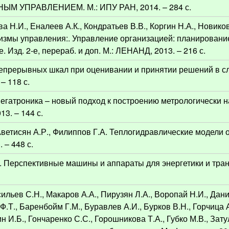
М УПРАВЛЕНИЕМ. М.: ИПУ РАН, 2014. – 284 с.
ва Н.И., Еналеев А.К., Кондратьев В.В., Коргин Н.А., Новико
низмы управления:. Управление организацией: планирование
 Изд. 2-е, перераб. и доп. М.: ЛЕНАНД, 2013. – 216 с.
 непрерывных шкал при оценивании и принятии решений в 
– 118 с.
негатроника – новый подход к построению метрологически 
13. – 144 с.
 Аветисян А.Р., Филиппов Г.А. Теплогидравлические модели
 – 448 с.
Е. Перспективные машины и аппараты для энергетики и тран
асильев С.Н., Макаров А.А., Пирузян Л.А., Воропай Н.И., Да
 Ф.Т., Баренбойм Г.М., Буравлев А.И., Бурков В.Н., Горчица
ин И.Б., Гончаренко С.С., Горошникова Т.А., Губко М.В., Зат