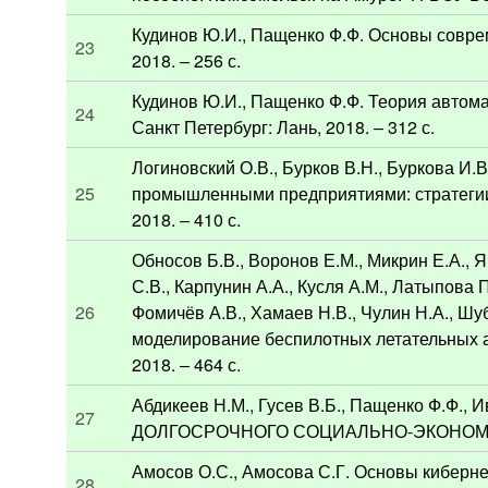
Кудинов Ю.И., Пащенко Ф.Ф. Основы соврем
23
2018. – 256 с.
Кудинов Ю.И., Пащенко Ф.Ф. Теория автома
24
Санкт Петербург: Лань, 2018. – 312 с.
Логиновский О.В., Бурков В.Н., Буркова И.В
25
промышленными предприятиями: стратегии
2018. – 410 с.
Обносов Б.В., Воронов Е.М., Микрин Е.А., Я
С.В., Карпунин А.А., Кусля А.М., Латыпова П
26
Фомичёв А.В., Хамаев Н.В., Чулин Н.А., Ш
моделирование беспилотных летательных а
2018. – 464 с.
Абдикеев Н.М., Гусев В.Б., Пащенко Ф.Ф.,
27
ДОЛГОСРОЧНОГО СОЦИАЛЬНО-ЭКОНОМИЧЕС
Амосов О.С., Амосова С.Г. Основы киберне
28