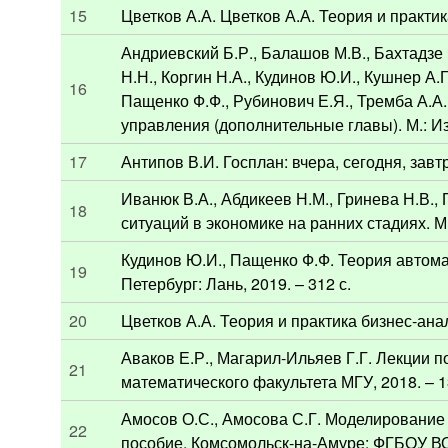
15
Цветков А.А. Цветков А.А. Теория и практик
Андриевский Б.Р., Балашов М.В., Бахтадзе Н
Н.Н., Коргин Н.А., Кудинов Ю.И., Кушнер А.Г
16
Пащенко Ф.Ф., Рубинович Е.Я., Тремба А.А.
управления (дополнительные главы). М.: 
17
Антипов В.И. Госплан: вчера, сегодня, завтр
Иванюк В.А., Абдикеев Н.М., Гринева Н.В.
18
ситуаций в экономике на ранних стадиях. М.
Кудинов Ю.И., Пащенко Ф.Ф. Теория автома
19
Петербург: Лань, 2019. – 312 с.
20
Цветков А.А. Теория и практика бизнес-анали
Аваков Е.Р., Магарил-Ильяев Г.Г. Лекции по
21
математического факультета МГУ, 2018. – 1
Амосов О.С., Амосова С.Г. Моделирование 
22
пособие. Комсомольск-на-Амуре: ФГБОУ ВО 