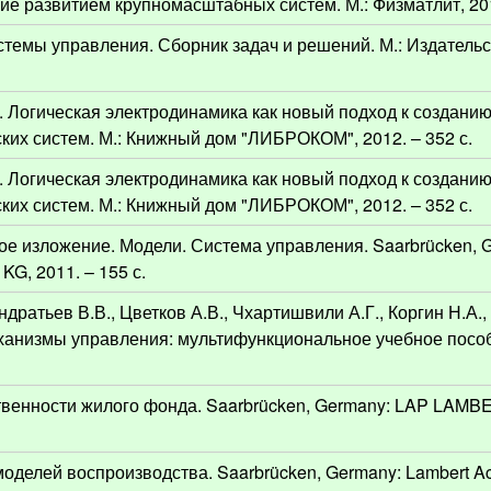
ие развитием крупномасштабных систем. М.: Физматлит, 201
стемы управления. Сборник задач и решений. М.: Издатель
Е. Логическая электродинамика как новый подход к создани
ких систем. М.: Книжный дом "ЛИБРОКОМ", 2012. – 352 с.
Е. Логическая электродинамика как новый подход к создани
ких систем. М.: Книжный дом "ЛИБРОКОМ", 2012. – 352 с.
ое изложение. Модели. Система управления. Saarbrücken, 
G, 2011. – 155 с.
ндратьев В.В., Цветков А.В., Чхартишвили А.Г., Коргин Н.А., 
еханизмы управления: мультифункциональное учебное пособи
ственности жилого фонда. Saarbrücken, Germany: LAP LAM
 моделей воспроизводства. Saarbrücken, Germany: Lambert A