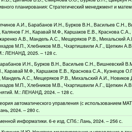
тивного планирования: Стратегический менеджмент и мате
.
Алчинов А.И., Барабанов И.Н., Бурков В.Н., Васильев С.Н., 
, Калянов Г.Н., Каравай М.Ф., Каршаков Е.В., Краснова С.А.,
Макаренко А.В., Мандель А.С., Мещеряков Р.В., Михальский А
Фархадов М.П., Хлебников М.В., Чхартишвили А.Г., Щепкин А.В
 М.: ЛЕНАНД, 2025. – 128 с.
Барабанов И.Н., Бурков В.Н., Васильев С.Н., Вишневский В.М
., Каравай М.Ф., Каршаков Е.В., Краснова С.А., Кузнецов О.П
., Мандель А.С., Мещеряков Р.В., Михальский А.И., Новиков 
Фархадов М.П., Хлебников М.В., Чхартишвили А.Г., Щепкин А.В
ятий. М.: ЛЕНАНД, 2024. – 128 с.
 Теория автоматического управления (с использованием M
нь, 2024. – 280 с.
нной информатики. 6-е изд. СПб.: Лань, 2024. – 256 с.
, Кудинов И.Ю. Нечеткое моделирование и управление в те