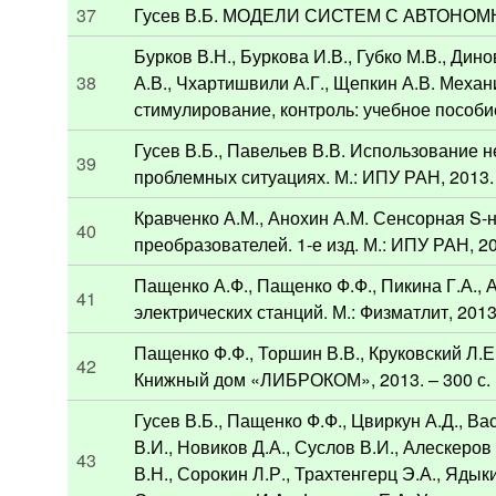
37
Гусев В.Б. МОДЕЛИ СИСТЕМ С АВТОНОМНЫ
Бурков В.Н., Буркова И.В., Губко М.В., Дино
38
А.В., Чхартишвили А.Г., Щепкин А.В. Меха
стимулирование, контроль: учебное пособие.
Гусев В.Б., Павельев В.В. Использование
39
проблемных ситуациях. М.: ИПУ РАН, 2013. 
Кравченко А.М., Анохин А.М. Сенсорная S-
40
преобразователей. 1-е изд. М.: ИПУ РАН, 20
Пащенко А.Ф., Пащенко Ф.Ф., Пикина Г.А.,
41
электрических станций. М.: Физматлит, 2013.
Пащенко Ф.Ф., Торшин В.В., Круковский Л.
42
Книжный дом «ЛИБРОКОМ», 2013. – 300 с.
Гусев В.Б., Пащенко Ф.Ф., Цвиркун А.Д., В
В.И., Новиков Д.А., Суслов В.И., Алескеров
43
В.Н., Сорокин Л.Р., Трахтенгерц Э.А., Ядык