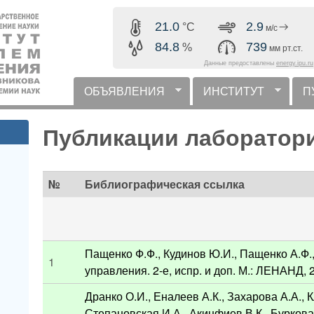
Перейти к основному
21.0
2.9
°C
м/с
содержанию
84.8
739
%
мм рт.ст.
Данные предоставлены
energy.ipu.ru
ОБЪЯВЛЕНИЯ
ИНСТИТУТ
П
горизонтальное меню
Публикации лаборатор
№
Библиографическая ссылка
Пащенко Ф.Ф., Кудинов Ю.И., Пащенко А.Ф.,
1
управления. 2-е, испр. и доп. М.: ЛЕНАНД, 2
Дранко О.И., Еналеев А.К., Захарова А.А., К
Степановская И.А., Акинфиев В.К., Буркова