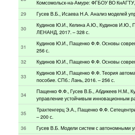
Комсомольск-на-Амуре: ФГБОУ ВО КнАГТУ, 2
29
Гусев В.Б., Исаева Н.А. Анализ моделей уп
Кудинов Ю.И., Келина А.Ю., Кудинов И.Ю., 
30
ЛЕНАНД, 2017. – 328 с.
Кудинов Ю.И., Пащенко Ф.Ф. Основы соврем
31
256 с.
32
Кудинов Ю.И., Пащенко Ф.Ф. Основы совреме
Кудинов Ю.И., Пащенко Ф.Ф. Теория автом
33
пособие. СПб.: Лань, 2016. – 256 с.
Пащенко Ф.Ф., Гусев В.Б., Абдикеев Н.М., 
34
управление устойчивым инновационным разв
Трахтенгерц Э.А., Пащенко Ф.Ф. Сетецент
35
– 200 с.
36
Гусев В.Б. Модели систем с автономными уп