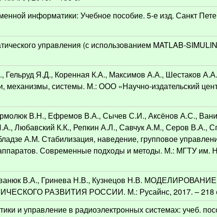
енной информатики: Учебное пособие. 5-е изд. Санкт Пете
тического управления (с использованием MATLAB-SIMULINK)
., Гельруд Я.Д., Коренная К.А., Максимов А.А., Шестаков А.
, механизмы, системы. М.: ООО «Научно-издательский це
рмолюк В.Н., Ефремов В.А., Сычев С.И., Аксёнов А.С., Вани
.А., Любавский К.К., Репкин А.Л., Савчук А.М., Серов В.А., 
убладзе А.М. Стабилизация, наведение, групповое управлен
ппаратов. Современные подходы и методы. М.: МГТУ им. Н
 Иванюк В.А., Гринева Н.В., Кузнецов Н.В. МОДЕЛИРОВАНИЕ
КОГО РАЗВИТИЯ РОССИИ. М.: Русайнс, 2017. – 218 
тики и управление в радиоэлектронных системах: учеб. пос