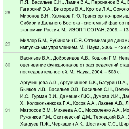
П.Я., Васильев С.Н., Ламин В.А., Персианов В.А., 
Гагарский Э.А., Викторов В.А., Кротов Л.А., Соколо
28
Миронов В.Н., Халидов Г.Ю. Транспортно-промы
Сибири и Дальнего Востока - системный фактор 
экономики России. М.: ИЭОПП СО РАН, 2006. – 138
Миллер Б.М., Рубинович Е.Я. Оптимизация динами
29
импульсным управлением. М.: Наука, 2005. – 429 с
Васильев В.А., Добровидов А.В., Кошкин Г.М. Не
30
оценивание функционалов от распределений ста
последовательностей. М.: Наука, 2004. – 508 с.
Аргучинцева А.В., Аргунчинцев В.К., Батурин В.А.
Бычков И.В., Васильев О.В., Васильев С.Н., Велич
И.О., Гурман В.И., Дамешек Л.Ю., Думова И.И., Да
Х., Колокольникова Г.А., Косов А.А., Лакеев А.В., 
31
Матросов В.М., Михеева А.С., Москаленко А.А., Мо
Ружников Г.М., Скитневский Д.М., Терлецкий В.А., 
Хандуев П.Ж., Черкашин А.К., Шестаков С.С., Шир