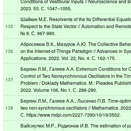
Conditions of Vestibular Inputs // Neuroscience and 
2023. 53. С. 1047–1055.
Шайкин М.Е. Resolvents of the Ito Differential Equatio
135
Respect to the State Vector // Automation and Remote
№ 8. С. 967-980.
Абросимов В.К., Мазуров А.Ю. The Collective Behav
136
on the Internet-of-Things Paradigm // Advances in S
Applications. 2022. Vol. 22, No. 4. С. 162-175.
Берлин Л.М., Галяев А.А. Extremum Conditions for C
Control of Two Nonsynchronous Oscillators in the Ti
137
Problem / Doklady Mathematics. М.: Pleades Publishin
2022. Volume 106, No 1. С. 286-290.
Берлин Л.М., Галяев А.А., Лысенко П.В. Time-optima
138
two non-synchronous oscillators // Mathematics. 2022
С. https://www.mdpi.com/2227-7390/10/19/3552.
Вайсиулюс М.Р., Родионов И.В. The estimation of pa