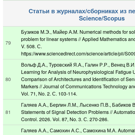
Статьи в журналах/сборниках из п
Science/Scopus
Бузиков М.Э., Майер А.М. Numerical methods for so
problem for linear systems // Applied Mathematics a
79
V. 508. С.
https://www.sciencedirect.com/science/article/pii/S
Вольф Д.А., Туровский Я.А., Галин Р.Р., Венец В.И
Learning for Analysis of Neurophysiological Fatigue
80
Comparison of Architectures and Identification of Sens
Markers // Journal of Communications Technology and
Vol. 71, No. 2. С. 103-114.
Галяев А.А., Берлин Л.М., Лысенко П.В., Бабиков В.
81
Statements of Signal Detection Problems // Automat
Control. 2026. Vol. 87, No. 3. С. 270-286.
Галяев А.А., Самохин А.С., Самохина М.А. Automat