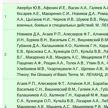
Авербух Ю.В., Афонин И.Е., Васин А.А., Галяев А.
Косарев А.Е., Макаренко С.И., Новиков Д.А., Ром
1
А.А., Цыганов Н.И., Чернов И.В., Шумов В.В., Яку
военных, боевых и специальных действий. М.: ЛЕН
Новиков Д.А., Агаев Р.П., Алескеров Ф.Т., Алчино
И.Н., Бурков В.Н., Васильев С.Н., Вишневский В.М.
Губанов Д.А., Калашников А.О., Калянов Г.Н., Кар
Е.В., Краснова С.А., Кузнецов О.П., Кульба В.В., Л
2
В.Г., Макаренко А.В., Мандель А.С., Мещеряков Р.В
Пащенко А.Ф., Рощин А.А., Толок А.В., Уткин В.А.,
Хлебников М.В., Чхартишвили А.Г., Щепкин А.В., М
Theory: the Glossary of Basic Terms. М.: ЛЕНАНД, 20
Агаев Р.П., Алескеров Ф.Т., Алчинов А.И., Барабан
Васильев С.Н., Вишневский В.М., Галяев А.А., Губа
Калашников А.О., Калянов Г.Н., Каравай М.Ф., Кар
С.А., Кузнецов О.П., Кульба В.В., Лазарев А.А., Леб
3
Макаренко А.В., Мандель А.С., Мещеряков Р.В., Ми