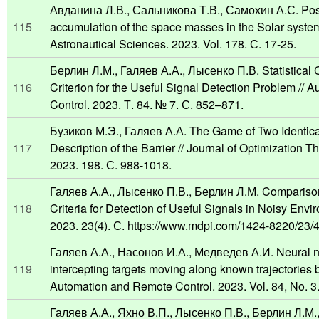
Авданина Л.В., Сальникова Т.В., Самохин А.С. Poss
115
accumulation of the space masses in the Solar system
Astronautical Sciences. 2023. Vol. 178. С. 17-25.
Берлин Л.М., Галяев А.А., Лысенко П.В. Statistical 
116
Criterion for the Useful Signal Detection Problem //
Control. 2023. Т. 84. № 7. С. 852–871.
Бузиков М.Э., Галяев А.А. The Game of Two Identical
117
Description of the Barrier // Journal of Optimization T
2023. 198. С. 988-1018.
Галяев А.А., Лысенко П.В., Берлин Л.М. Comparison
118
Criteria for Detection of Useful Signals in Noisy Envi
2023. 23(4). С. https://www.mdpi.com/1424-8220/23/
Галяев А.А., Насонов И.А., Медведев А.И. Neural ne
119
intercepting targets moving along known trajectories b
Automation and Remote Control. 2023. Vol. 84, No. 3
Галяев А.А., Яхно В.П., Лысенко П.В., Берлин Л.М.