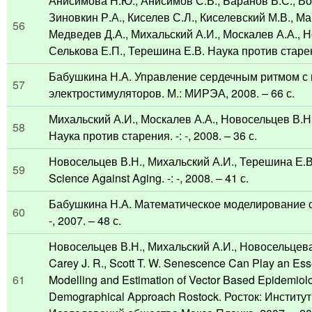
Анисимова Н.Ю., Анисимов С.В., Баранов В.С., Во
Зиновкин Р.А., Киселев С.Л., Киселевский М.В., Ма
56
Медведев Д.А., Михальский А.И., Москалев А.А., Н
Селькова Е.П., Терешина Е.В. Наука против старения
Бабушкина Н.А. Управление сердечным ритмом 
57
электростимуляторов. М.: МИРЭА, 2008. – 66 с.
Михальский А.И., Москалев А.А., Новосельцев В.Н
58
Наука против старения. -: -, 2008. – 36 с.
Новосельцев В.Н., Михальский А.И., Терешина Е.В
59
Science Against Aging. -: -, 2008. – 41 с.
Бабушкина Н.А. Математическое моделирование са
60
-, 2007. – 48 с.
Новосельцев В.Н., Михальский А.И., Новосельцева
Carey J. R., Scott T. W. Senescence Can Play an Esse
61
Modelling and Estimation of Vector Based Epidemiolog
Demographical Approach Rostock. Росток: Инстит