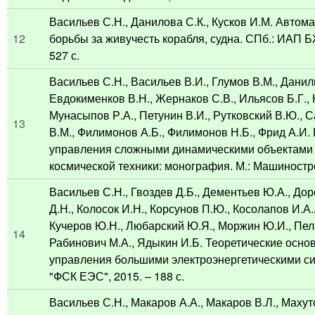
Васильев С.Н., Данилова С.К., Кусков И.М. Автом
12
борьбы за живучесть корабля, судна. СПб.: ИАП БЖ
527 с.
Васильев С.Н., Васильев В.И., Глумов В.М., Данил
Евдокименков В.Н., Жернаков С.В., Ильясов Б.Г.,
Мунасыпов Р.А., Петунин В.И., Рутковский В.Ю., С
13
В.М., Филимонов А.Б., Филимонов Н.Б., Фрид А.И
управления сложными динамическими объектами
космической техники: монография. М.: Машиностро
Васильев С.Н., Гвоздев Д.Б., Дементьев Ю.А., До
Д.Н., Колосок И.Н., Корсунов П.Ю., Косолапов И.А.,
Кучеров Ю.Н., Любарский Ю.Я., Моржин Ю.И., Пел
14
Рабинович М.А., Ядыкин И.Б. Теоретические осно
управления большими электроэнергетическими си
"ФСК ЕЭС", 2015. – 188 с.
Васильев С.Н., Макаров А.А., Макаров В.Л., Махут