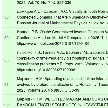
2025. Vol. 70, No. 7. С. 327-335.
Демидов А.С., Самохин А.С. Visually Smooth Non-C
88
Connected Domains That Are Numerically Dirichlet–N
Russian Journal of Mathematical Physics. 2025. Vol. 3
Иванов Р.В. On the Generalized Inverse Gaussian Vola
89
Continuous Ho–Lee Model // Computation. 2025. Т. 1
https://www.mdpi.com/2079-3197/13/4/100.
Лысенко П.В., Галяев А.А., Берлин Л.М., Бабиков В.
complexity of time-frequency distributions of signals i
90
classification problems // Entropy. 2025. Volume 27,
https://doi.org/10.3390/e27100998.
Маркович Н.М. Spreading of a limited lifetime informa
91
evolved by preferential attachment // Reliability: Theo
2025. Volume 20, No 8(85). С. 30-39.
Маркович Н.М. WEIGHTED MAXIMA AND SUMS O
92
RANDOM LENGTH SEQUENCES IN HEAVY-TAILED 