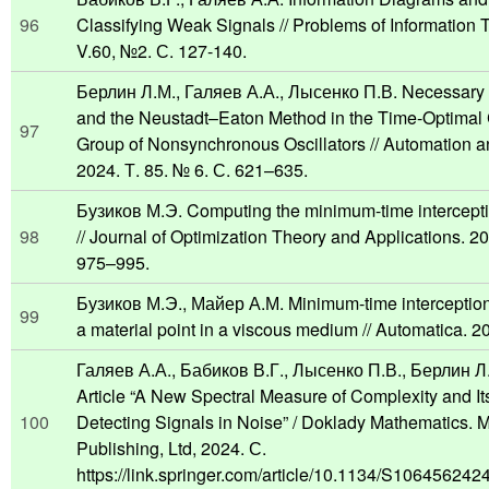
96
Classifying Weak Signals // Problems of Information 
V.60, №2. С. 127-140.
Берлин Л.М., Галяев А.А., Лысенко П.В. Necessary
and the Neustadt–Eaton Method in the Time-Optimal 
97
Group of Nonsynchronous Oscillators // Automation 
2024. Т. 85. № 6. С. 621–635.
Бузиков М.Э. Computing the minimum-time interceptio
98
// Journal of Optimization Theory and Applications. 20
975–995.
Бузиков М.Э., Майер А.М. Minimum-time interception 
99
a material point in a viscous medium // Automatica. 2
Галяев А.А., Бабиков В.Г., Лысенко П.В., Берлин Л.М
Article “A New Spectral Measure of Complexity and Its
100
Detecting Signals in Noise” / Doklady Mathematics.
Publishing, Ltd, 2024. С.
https://link.springer.com/article/10.1134/S10645624