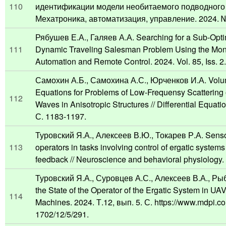
110
идентификации модели необитаемого подводного 
Мехатроника, автоматизация, управление. 2024. № 
Рябушев Е.А., Галяев А.А. Searching for a Sub-Optim
111
Dynamic Traveling Salesman Problem Using the Mont
Automation and Remote Control. 2024. Vol. 85, Iss. 2
Самохин А.Б., Самохина А.С., Юрченков И.А. Volum
Equations for Problems of Low-Frequensy Scattering 
112
Waves in Anisotropic Structures // Differential Equatio
С. 1183-1197.
Туровский Я.А., Алексеев В.Ю., Токарев Р.А. Sensor
113
operators in tasks involving control of ergatic systems
feedback // Neuroscience and behavioral physiology.
Туровский Я.А., Суровцев А.С., Алексеев В.А., Рыб
the State of the Operator of the Ergatic System in UAV
114
Machines. 2024. Т.12, вып. 5. С. https://www.mdpi.c
1702/12/5/291.