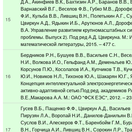
Д.А., Акинфиев В.К., Бахтизин А.Р., Баранов В.В., 
Варнавский В.Г., Веселов Ф.В., Губко М.В., Дороф
Ф.И., Кульба В.В., Лившиц В.Н., Полетыкин А.Г., С
15
Цвиркун А.Д., Ядыкин И.Б., Арутюнов А.Л., Дороф
В.А. Управление развитием крупномасштабных с
проблемы. Выпуск 2). Под ред А.Д. Цвиркуна. М.: 
математической литературы, 2015. – 477 с.
Бердников Р.Н., Бушуев В.В., Васильев С.Н., Весе
Н.И., Волкова И.О., Гельфанд А.М., Деменьтьев Ю.
Корсунов П.Ю., Косолапов И.А., Купчиков Т.В., Ку
16
Ю.И., Новиков Н.Л., Тихонов Ю.А., Шакарян Ю.Г.,
Концепция интеллектуальной электроэнергетическ
активно-адаптивной сетью.Под ред. академиков 
В.Е.,Макарова А.А. М.: ОАО "ФСК ЕЭС", 2012. – 23
Гусев В.Б., Пащенко Ф.Ф., Цвиркун А.Д., Васильев 
Пирузян Л.А., Воропай Н.И., Данилов-Данильян В.И
Суслов В.И., Алескеров Ф.Т., Баренбойм Г.М., Бур
17
В.Н., Горчица А.И., Лившиц В.Н., Сорокин Л.Р., Тр