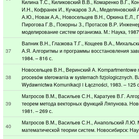
Килина Т.С., Киликовский В.В., Комаренко В.Г., Ко
И.Н., Кофранек И., Кучкаров З.А., Меделяновский
А.Ю., Новак А.А., Новосельцев В.Н., Оркина Е.Л., 
Пирогова Г.В., Покорны З., Протасов В.Р. Инжен
моделирование систем организма. М.: Наука, 1987.
Вапник В.Н., Глазкова Т.Г., Кощеев В.А., Михальс
37
А.Я. Алгоритмы и программы восстановления зави
1984. – 816 с.
Новосельцев В.Н., Веринский А. Kompartmentowe
38
procesów sterowania w systemach fizjologicznych. 
Wydawnictwa Komunikacji i Łączności, 1983. – 125 с
Матросов В.М., Васильев С.Н., Каратуев В.Г. Алг
39
теорем метода векторных функций Ляпунова. Нов
1981. – 269 с.
Матросов В.М., Васильев С.Н., Анапольский Л.Ю.
40
математической теории систем. Новосибирск: Наука