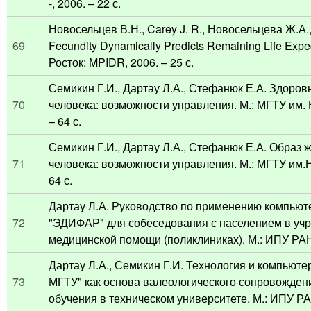
-, 2006. – 22 с.
Новосельцев В.Н., Carey J. R., Новосельцева Ж.А.,
69
Fecundity Dynamically Predicts Remaining Life Expec
Росток: MPIDR, 2006. – 25 с.
Семикин Г.И., Дартау Л.А., Стефанюк Е.А. Здоров
70
человека: возможности управления. М.: МГТУ им. 
– 64 с.
Семикин Г.И., Дартау Л.А., Стефанюк Е.А. Образ 
71
человека: возможности управления. М.: МГТУ им.Н
64 с.
Дартау Л.А. Руководство по применению компьют
72
"ЭДИФАР" для собеседования с населением в уч
медицинской помощи (поликлиниках). М.: ИПУ РАН,
Дартау Л.А., Семикин Г.И. Технология и компьюте
73
МГТУ" как основа валеологического сопровожден
обучения в техническом университете. М.: ИПУ РАН