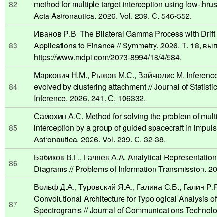
82
method for multiple target interception using low-thrus
Acta Astronautica. 2026. Vol. 239. С. 546-552.
Иванов Р.В. The Bilateral Gamma Process with Drift 
83
Applications to Finance // Symmetry. 2026. Т. 18, вып.
https://www.mdpi.com/2073-8994/18/4/584.
Маркович Н.М., Рыжов М.С., Вайчюлис М. Inference
84
evolved by clustering attachment // Journal of Statist
Inference. 2026. 241. С. 106332.
Самохин А.С. Method for solving the problem of multi
85
interception by a group of guided spacecraft in impulsi
Astronautica. 2026. Vol. 239. С. 32-38.
Бабиков В.Г., Галяев А.А. Analytical Representation
86
Diagrams // Problems of Information Transmission. 20
Вольф Д.А., Туровский Я.А., Галина С.Б., Галин Р.
Convolutional Architecture for Typological Analysis
87
Spectrograms // Journal of Communications Technolo