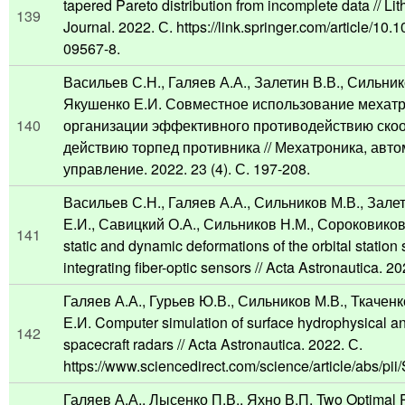
tapered Pareto distribution from incomplete data // L
139
Journal. 2022. С. https://link.springer.com/article/10
09567-8.
Васильев С.Н., Галяев А.А., Залетин В.В., Сильнико
Якушенко Е.И. Совместное использование мехат
140
организации эффективного противодействию ск
действию торпед противника // Мехатроника, авто
управление. 2022. 23 (4). С. 197-208.
Васильев С.Н., Галяев А.А., Сильников М.В., Зале
Е.И., Савицкий О.А., Сильников Н.М., Сороковиков
141
static and dynamic deformations of the orbital station 
integrating fiber-optic sensors // Acta Astronautica. 2
Галяев А.А., Гурьев Ю.В., Сильников М.В., Ткачен
Е.И. Computer simulation of surface hydrophysical a
142
spacecraft radars // Acta Astronautica. 2022. С.
https://www.sciencedirect.com/science/article/abs/
Галяев А.А., Лысенко П.В., Яхно В.П. Two Optimal 