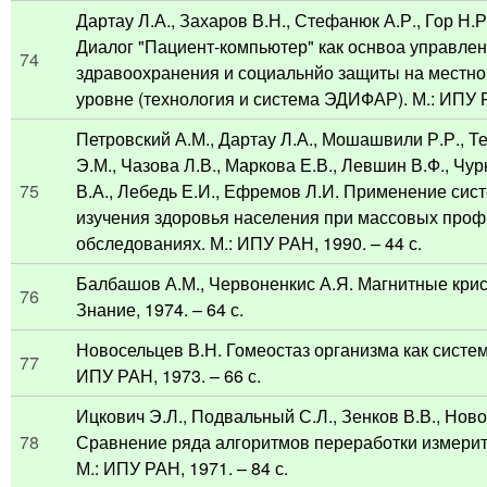
Дартау Л.А., Захаров В.Н., Стефанюк А.Р., Гор Н.Р
Диалог "Пациент-компьютер" как оснвоа управле
74
здравоохранения и социальнйо защиты на местн
уровне (технология и система ЭДИФАР). М.: ИПУ РА
Петровский А.М., Дартау Л.А., Мошашвили Р.Р., Т
Э.М., Чазова Л.В., Маркова Е.В., Левшин В.Ф., Чу
75
В.А., Лебедь Е.И., Ефремов Л.И. Применение си
изучения здоровья населения при массовых проф
обследованиях. М.: ИПУ РАН, 1990. – 44 с.
Балбашов А.М., Червоненкис А.Я. Магнитные крист
76
Знание, 1974. – 64 с.
Новосельцев В.Н. Гомеостаз организма как систем
77
ИПУ РАН, 1973. – 66 с.
Ицкович Э.Л., Подвальный С.Л., Зенков В.В., Нов
78
Сравнение ряда алгоритмов переработки измери
М.: ИПУ РАН, 1971. – 84 с.