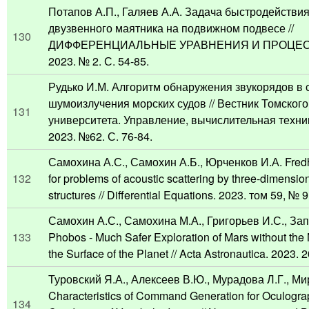
Потапов А.П., Галяев А.А. Задача быстродействия
двузвенного маятника на подвижном подвесе //
130
ДИФФЕРЕНЦИАЛЬНЫЕ УРАВНЕНИЯ И ПРОЦЕС
2023. № 2. С. 54-85.
Рудько И.М. Алгоритм обнаружения звукорядов в 
шумоизлучения морских судов // Вестник Томского
131
университета. Управление, вычислительная техни
2023. №62. С. 76-84.
Самохина А.С., Самохин А.Б., Юрченков И.А. Fredh
132
for problems of acoustic scattering by three-dimensio
structures // Differential Equations. 2023. том 59, № 
Самохин А.С., Самохина М.А., Григорьев И.С., За
133
Phobos - Much Safer Exploration of Mars without th
the Surface of the Planet // Acta Astronautica. 2023. 
Туровский Я.А., Алексеев В.Ю., Мурадова Л.Г., Ми
Characteristics of Command Generation for Oculograp
134