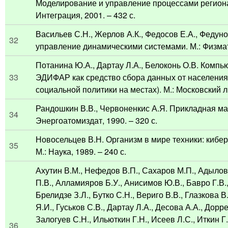
Моделирование и управление процессами региона
Интеграция, 2001. – 432 с.
Васильев С.Н., Жерлов А.К., Федосов Е.А., Федун
32
управление динамическими системами. М.: Физматл
Потанина Ю.А., Дартау Л.А., Белоконь О.В. Компь
33
ЭДИФАР как средство сбора данных от населения
социальной политики на местах). М.: Московский ли
Рандошкин В.В., Червоненкис А.Я. Прикладная маг
34
Энергоатомиздат, 1990. – 320 с.
Новосельцев В.Н. Организм в мире техники: кибер
35
М.: Наука, 1989. – 240 с.
Ахутин В.М., Нефедов В.П., Сахаров М.П., Адылов
П.В., Алламияров Б.У., Анисимов Ю.В., Бавро Г.В.,
Брелидзе З.Л., Бутко С.Н., Вериго В.В., Глазкова 
Я.И., Гуськов С.В., Дартау Л.А., Десова А.А., Дорре
Залогуев С.Н., Ильюткин Г.Н., Исеев Л.С., Иткин Г.
36