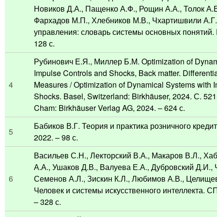
Новиков Д.А., Пащенко А.Ф., Рощин А.А., Толок А.В.
Фархадов М.П., Хлебников М.В., Чхартишвили А.Г.
управления: словарь системы основных понятий. 
128 с.
Рубинович Е.Я., Миллер Б.М. Optimization of Dynam
Impulse Controls and Shocks, Back matter. Differenti
4
Measures / Optimization of Dynamical Systems with 
Shocks. Basel, Switzerland: Birkhäuser, 2024. С. 52
Cham: Birkhäuser Verlag AG, 2024. – 624 с.
Бабиков В.Г. Теория и практика розничного креди
5
2022. – 98 с.
Васильев С.Н., Лекторский В.А., Макаров В.Л., Ха
А.А., Ушаков Д.В., Валуева Е.А., Дубровский Д.И., 
6
Семенов А.Л., Зискин К.Л., Любимов А.В., Целищев
Человек и системы искусственного интеллекта. С
– 328 с.