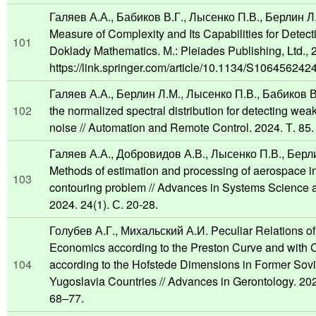
Галяев А.А., Бабиков В.Г., Лысенко П.В., Берлин Л
Measure of Complexity and Its Capabilities for Detect
101
Doklady Mathematics. М.: Pleiades Publishing, Ltd., 
https://link.springer.com/article/10.1134/S10645624
Галяев А.А., Берлин Л.М., Лысенко П.В., Бабиков В.Г.
102
the normalized spectral distribution for detecting weak
noise // Automation and Remote Control. 2024. Т. 85
Галяев А.А., Добровидов А.В., Лысенко П.В., Берл
Methods of estimation and processing of aerospace i
103
contouring problem // Advances in Systems Science a
2024. 24(1). С. 20-28.
Голубев А.Г., Михальский А.И. Peculiar Relations of
Economics according to the Preston Curve and with C
104
according to the Hofstede Dimensions in Former Sov
Yugoslavia Countries // Advances in Gerontology. 2024
68–77.