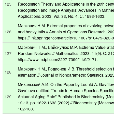
125
Recognition Theory and Applications in the 20th centu
Recognition and Image Analysis: Advances In Mathe
Applications. 2023. Vol. 33, No. 4. С. 1593-1623.
Маркович Н.М. Extremal properties of evolving netw
126
and heavy tails // Annals of Operations Research. 202
https://link.springer.com/article/10.1007/s10479-023-
Маркович Н.М., Вайсиулюс М.Р. Extreme Value Statis
127
Random Networks // Mathematics. 2023. 11(9). С. 21
https://www.mdpi.com/2227-7390/11/9/2171.
Маркович Н.М., Родионов И.В. Threshold selection f
128
estimation // Journal of Nonparametric Statistics. 2023
Михальский А.И. On the Paper by Leonid A. Gavrilov
Gavrilova entitled “Trends in Human Species-Specifi
129
Actuarial Aging Rate” Published in Biochemistry (Mos
12-13, pp. 1622-1633 (2022) // Biochemistry (Moscow
162-163.