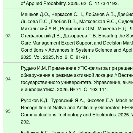
of Applied Probability. 2025. 62. С. 1173-1192.
Мешков Д.О., Черкасов С.Н., Лобанов А.В., Дзеби
Лысова П.С., Глебов В.В., Матковская Я.С., Сидел
Михальский А.И., Родионова О.М., Макеева Е.Д., Л
93
Стефановскй Д.В., Дозорцева Т.В. Ensuring the Sust
Care Management Expert Support and Decision Maki
Conditions // Advances in Systems Science and Appl
2025. Vol. 2025, No. 2. С. 81-91 .
Рудько И.М. Применение УПС-фильтра при решен
обнаружения в режиме активной локации // Вестн
94
государственного университета. Управление, выч
и информатика. 2025. № 71. С. 103-111.
Русаков К.Д., Туровский Я.А., Киселев Е.А. Machine
Recognition of Native and Artificially Generated EEGs 
95
Communications Technology and Electronics. 2025. Vo
202.
Бабиков В.Г., Галяев А.А. Information Diagrams and T