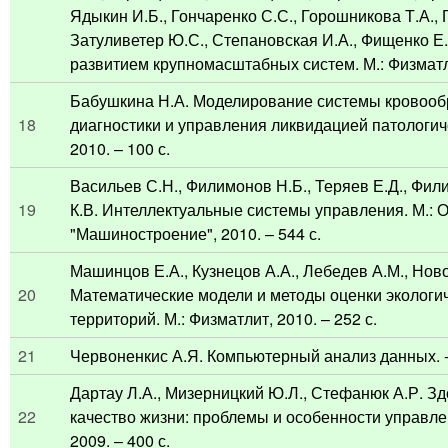
Ядыкин И.Б., Гончаренко С.С., Горошникова Т.А., Г
Затуливетер Ю.С., Степановская И.А., Фищенко Е
развитием крупномасштабных систем. М.: Физматли
Бабушкина Н.А. Моделирование системы кровоо
18
диагностики и управления ликвидацией патологиче
2010. – 100 с.
Васильев С.Н., Филимонов Н.Б., Теряев Е.Д., Фил
19
К.В. Интеллектуальные системы управления. М.: 
"Машиностроение", 2010. – 544 с.
Машинцов Е.А., Кузнецов А.А., Лебедев А.М., Нов
20
Математические модели и методы оценки экологи
территорий. М.: Физматлит, 2010. – 252 с.
21
Червоненкис А.Я. Компьютерный анализ данных. -: -
Дартау Л.А., Мизерницкий Ю.Л., Стефанюк А.Р. Зд
22
качество жизни: проблемы и особенности управле
2009. – 400 с.