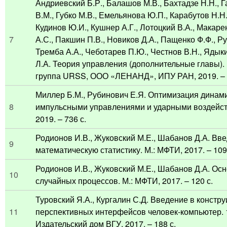
Андриевский Б.Р., Балашов М.В., Бахтадзе Н.Н., Г
В.М., Губко М.В., Емельянова Ю.П., Карабутов Н.Н.
Кудинов Ю.И., Кушнер А.Г., Лотоцкий В.А., Макаре
7
А.С., Пакшин П.В., Новиков Д.А., Пащенко Ф.Ф., Р
Тремба А.А., Чеботарев П.Ю., Честнов В.Н., Ядыки
Л.А. Теория управления (дополнительные главы). 
группа URSS, ООО «ЛЕНАНД», ИПУ РАН, 2019. – 
Миллер Б.М., Рубинович Е.Я. Оптимизация динами
8
импульсными управлениями и ударными воздейст
2019. – 736 с.
Родионов И.В., Жуковский М.Е., Шабанов Д.А. Вв
9
математическую статистику. М.: МФТИ, 2017. – 109
Родионов И.В., Жуковский М.Е., Шабанов Д.А. Ос
10
случайных процессов. М.: МФТИ, 2017. – 120 с.
Туровский Я.А., Кургалин С.Д. Введение в констр
11
перспективных интерфейсов человек-компьютер. 1
Издательский дом ВГУ, 2017. – 188 с.