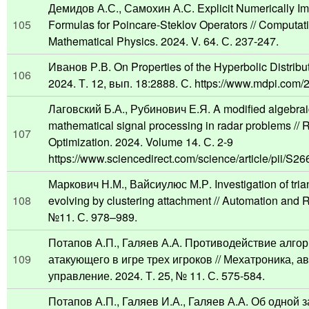
Демидов А.С., Самохин А.С. Explicit Numerically I
105
Formulas for Poincare-Steklov Operators // Computa
Mathematical Physics. 2024. V. 64. С. 237-247.
Иванов Р.В. On Properties of the Hyperbolic Distribut
106
2024. Т. 12, вып. 18:2888. С. https://www.mdpi.com
Лаговский Б.А., Рубинович Е.Я. A modified algebrai
mathematical signal processing in radar problems // R
107
Optimization. 2024. Volume 14. С. 2-9
https://www.sciencedirect.com/science/article/pii/S
Маркович Н.М., Вайсиулюс М.Р. Investigation of tria
108
evolving by clustering attachment // Automation and 
№11. С. 978–989.
Потапов А.П., Галяев А.А. Противодействие алго
109
атакующего в игре трех игроков // Мехатроника, а
управление. 2024. Т. 25, № 11. С. 575-584.
Потапов А.П., Галяев И.А., Галяев А.А. Об одной 