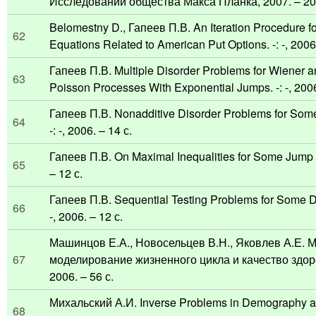
Исследований общества Макса Планка, 2007. – 20 
Belomestny D., Гапеев П.В. An Iteration Procedure fo
62
Equations Related to American Put Options. -: -, 2006.
Гапеев П.В. Multiple Disorder Problems for Wiener
63
Poisson Processes With Exponential Jumps. -: -, 2006
Гапеев П.В. Nonadditive Disorder Problems for Some
64
-: -, 2006. – 14 с.
Гапеев П.В. On Maximal Inequalities for Some Jump P
65
– 12 с.
Гапеев П.В. Sequential Testing Problems for Some Di
66
-, 2006. – 12 с.
Машинцов Е.А., Новосельцев В.Н., Яковлев А.Е. 
67
моделирование жизненного цикла и качество здоров
2006. – 56 с.
Михальский А.И. Inverse Problems in Demography a
68