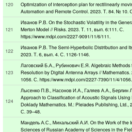
120
Optimization of interception plan for rectilinearly movin
Automation and Remote Control. 2023. Т. 84. № 10. 
Иванов Р.В. On the Stochastic Volatility in the Gene
121
Merton Model // Risks. 2023. Т. 11, вып. 6:111. С.
https://www.mdpi.com/2227-9091/11/6/111.
Иванов Р.В. The Semi-Hyperbolic Distribution and Its 
122
2023. Т. 6, вып. 4. С. 1126-1146.
Лаговский Б.А., Рубинович Е.Я. Algebraic Methods f
123
Resolution by Digital Antenna Arrays // Mathematics.
1056. С. https://www.mdpi.com/2227-7390/11/4/1056.
Лысенко П.В., Насонов И.А., Галяев А.А., Берлин 
Approach to Classification of Acoustic Signals Using 
124
Doklady Mathematics. М.: Pleiades Publishing, Ltd., 2
С. 39–48.
Мандель А.С., Михальский А.И. On the Work of the Ins
Sciences of Russian Academy of Sciences in the Fiel