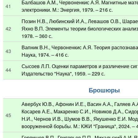
Балбашов А.М., Червоненкис А.Я. Магнитные мат
41
электроники. М.: Энергия, 1979. – 216 с.
Позин Н.В., Любинский И.А., Левашов О.В., Шараев
42
Яхно В.П. Элементы теории биологических анализа
1978. – 360 с.
Вапник В.Н., Червоненкис А.Я. Теория распознава
43
Наука, 1974. – 416 с.
Сысоев Л.П. Оценки параметров и различение сиг
44
Издательство "Наука", 1959. – 229 с.
Брошюры
Авербух Ю.В., Афонин И.Е., Васин А.А., Галяев А.
Косарев А.Е., Макаренко С.И., Новиков Д.А., Сидо
45
Н.И., Чернов И.В., Шумов В.В., Якушенко Е.И. Мо
вооруженной борьбы. М.: КЖИ "Граница", 2024. – 4
Горлищев В.П., Григорьев П.П., Михальский А.И. R p