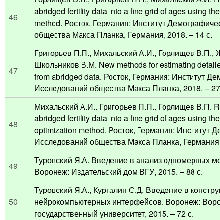
abridged fertility data into a fine grid of ages using t
46
method. Росток, Германия: Институт Демографич
общества Макса Планка, Германия, 2018. – 14 с.
Григорьев П.П., Михальский А.И., Горлищев В.П., 
Школьников В.М. New methods for estimating detailed 
47
from abridged data. Росток, Германия: Институт Д
Исследований общества Макса Планка, 2018. – 27 
Михальский А.И., Григорьев П.П., Горлищев В.П. R p
abridged fertility data into a fine grid of ages using th
48
optimization method. Росток, Германия: Институт 
Исследований общества Макса Планка, Германия, 
Туровский Я.А. Введение в анализ одномерных ме
49
Воронеж: Издательский дом ВГУ, 2015. – 88 с.
Туровский Я.А., Кургалин С.Д. Введение в констр
50
нейрокомпьютерных интерфейсов. Воронеж: Вор
государственный университет, 2015. – 72 с.