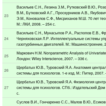
Васильев С.Н., Лезина З.М., Рутковский В.Ю., Роз
В.М., Бутковский А.Г., Проскурников А.В., Якубови
23
Э.М., Коновалов С.Ф., Мисриханов М.Ш. 70 лет те
М.: ЛКИ, 2008. – 254 с.
Васильев С.Н., Мунасыпов Р.А., Распопов Е.В., Фр
24
Черняховская Л.Р. Интеллектуальные системы уп
газотурбинных двигателей. М.: Машиностроение, 20
Маркович Н.М. Nonparametric Analysis of Univariate
25
Лондон: Wiley Interscience, 2007. – 336 с.
Щербатых Ю.В., Туровский Я.А. Анатомия центра
26
системы для психологов. 1-е изд. М.: Питер, 2007. 
Щербатых Ю.В., Туровский Я.А. Физиология цент
27
системы для психологов. СПб.: Издательский Дом
с.
Суслов В.И., Гончаренко С.С., Малов В.Ю., Есиков