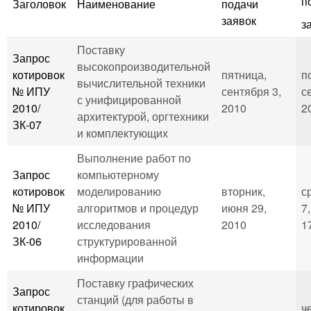
п
Заголовок
Наименование
подачи
заявок
з
Поставку
Запрос
высокопроизводительной
котировок
пятница,
п
вычислительной техники
№ ИПУ
сентября 3,
с
с унифицированной
2010/
2010
2
архитектурой, оргтехники
ЗК-07
и комплектующих
Выполнение работ по
Запрос
компьютерному
котировок
моделированию
вторник,
с
№ ИПУ
алгоритмов и процедур
июня 29,
7,
2010/
исследования
2010
1
ЗК-06
структурированной
информации
Поставку графических
Запрос
станций (для работы в
котировок
ч