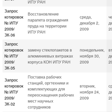
ИПУ РАН
Запрос
Восстановление
котировок
среда,
ч
парапета ограждения
№ ИПУ
декабря 2,
д
пруда на территории
2009/
2009
2
ИПУ РАН
ЗК-36
Запрос
котировок
замену стеклопакетов в
понедельник,
в
№ ИПУ
алюминиевых витражах
ноября 30,
д
2009/
корпуса КОН ИПУ РАН
2009
2
ЗК-35
Поставка рабочих
Запрос
станций, оргтехники и
котировок
вторник,
с
комплектующих для
№ ИПУ
ноября 24,
д
переоснащения рабочих
2009/
2009
2
мест научных
ЗК-32
сотрудников