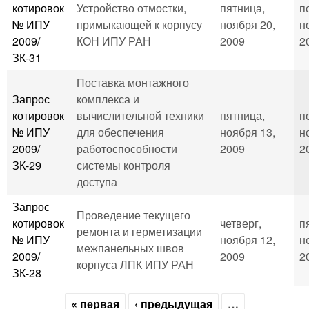
котировок
Устройство отмостки,
пятница,
п
№ ИПУ
примыкающей к корпусу
ноября 20,
н
2009/
КОН ИПУ РАН
2009
2
ЗК-31
Поставка монтажного
Запрос
комплекса и
котировок
вычислительной техники
пятница,
п
№ ИПУ
для обеспечения
ноября 13,
н
2009/
работоспособности
2009
2
ЗК-29
системы контроля
доступа
Запрос
Проведение текущего
котировок
четверг,
п
ремонта и герметизации
№ ИПУ
ноября 12,
н
межпанельных швов
2009/
2009
2
корпуса ЛПК ИПУ РАН
ЗК-28
« первая
‹ предыдущая
…