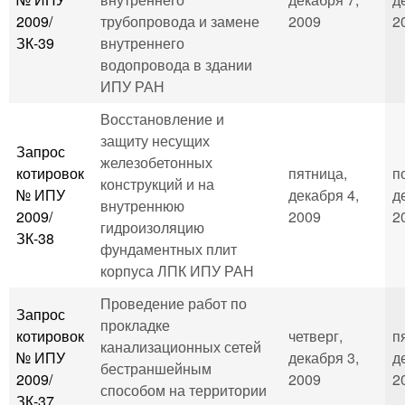
2009/
трубопровода и замене
2009
2
ЗК-39
внутреннего
водопровода в здании
ИПУ РАН
Восстановление и
защиту несущих
Запрос
железобетонных
котировок
пятница,
п
конструкций и на
№ ИПУ
декабря 4,
д
внутреннюю
2009/
2009
2
гидроизоляцию
ЗК-38
фундаментных плит
корпуса ЛПК ИПУ РАН
Проведение работ по
Запрос
прокладке
котировок
четверг,
п
канализационных сетей
№ ИПУ
декабря 3,
д
бестраншейным
2009/
2009
2
способом на территории
ЗК-37