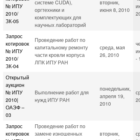
системе CUDA),
вторник,
№ ИПУ
и
оргтехники и
июня 8, 2010
2010/
2
комплектующих для
ЗК-05
научных лабораторий
Запрос
Проведение работ по
котировок
ч
капитальному ремонту
среда, мая
№ ИПУ
и
части кровли корпуса
26, 2010
2010/
- 
ЛПК ИПУ РАН
ЗК-04
Открытый
аукцион
понедельник,
№ ИПУ
Выполнение работ для
с
апреля 19,
2010|
нужд ИПУ РАН
2
2010
ОАЭФ –
03
Запрос
Проведение работ по
котировок
замене изношенных
вторник,
с