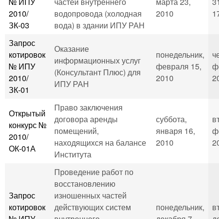
№ ИПУ
частей внутреннего
марта 23,
3
2010/
водопровода (холодная
2010
1
ЗК-03
вода) в здании ИПУ РАН
Запрос
Оказание
котировок
понедельник,
ч
информационных услуг
№ ИПУ
февраля 15,
ф
(Консультант Плюс) для
2010/
2010
2
ИПУ РАН
ЗК-01
Право заключения
Открытый
договора аренды
суббота,
в
конкурс №
помещений,
января 16,
ф
2010/
находящихся на балансе
2010
2
ОК-01А
Института
Проведение работ по
восстановлению
Запрос
изношенных частей
котировок
действующих систем
понедельник,
в
№ ИПУ
внутреннего
декабря 7,
д