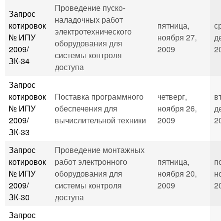
Проведение пуско-
Запрос
наладочных работ
котировок
пятница,
с
электротехнического
№ ИПУ
ноября 27,
д
оборудования для
2009/
2009
2
системы контроля
ЗК-34
доступа
Запрос
котировок
Поставка программного
четверг,
в
№ ИПУ
обеспечения для
ноября 26,
д
2009/
вычислительной техники
2009
2
ЗК-33
Запрос
Проведение монтажных
котировок
работ электронного
пятница,
п
№ ИПУ
оборудования для
ноября 20,
н
2009/
системы контроля
2009
2
ЗК-30
доступа
Запрос